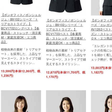
【ボンオフィス／ボンシェル
ジュ・B9102シリーズ「ト
【ボンオフィス／ボンシェル
【ボンオフィス
リアセストライプ」】
ジュ・B9102シリーズ「ト
ーズ「エレガ
BCV1702ロングベスト【春
リアセストライプ」】
AV1262ベス
夏商品・ストレッチ・清涼素
BCV1703ベスト【春夏商
ズン・ストレ
材・家庭洗濯OK・エコ商
品・ストレッチ・清涼素材・
ＯＫ・エコ商
品】
家庭洗濯OK・エコ商品】
「エレガント
植物由来の素材「トリアセテ
植物由来の素材「トリアセテ
ックの生地に
ート」を採用した、上品なサ
ート」を採用した、上品なサ
トを細かく配
マースーツ。ストライプで細
マースーツ。ストライプで細
ェック柄が、
見えするスタイリッシ…
見えするスタイリッシ…
13,002円(本体
13,596円(本体12,360円、税
12,870円(本体11,700円、税
1,182円)
1,236円)
1,170円)