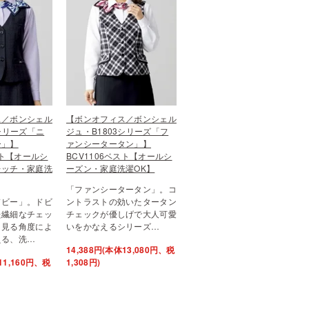
ス／ボンシェル
【ボンオフィス／ボンシェル
4シリーズ「ニ
ジュ・B1803シリーズ「フ
ー」】
ァンシータータン」】
スト【オールシ
BCV1106ベスト【オールシ
レッチ・家庭洗
ーズン・家庭洗濯OK】
「ファンシータータン」。コ
ドビー」。ドビ
ントラストの効いたタータン
た繊細なチェッ
チェックが優しげで大人可愛
。見る角度によ
いをかなえるシリーズ…
える、洗…
14,388円(本体13,080円、税
11,160円、税
1,308円)