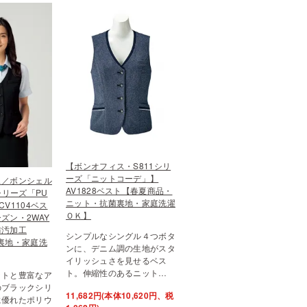
【ボンオフィス・S811シリ
ーズ「ニットコーデ」】
ス／ボンシェル
AV1828ベスト【春夏商品・
シリーズ「PU
ニット・抗菌裏地・家庭洗濯
V1104ベス
ＯＫ】
ズン・2WAY
防汚加工
シンプルなシングル４つボタ
裏地・家庭洗
ンに、デニム調の生地がスタ
イリッシュさを見せるベス
ト。伸縮性のあるニット…
ットと豊富なア
のブラックシリ
11,682円(本体10,620円、税
に優れたポリウ