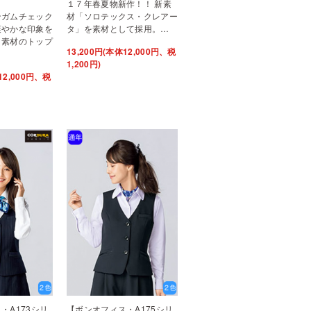
１７年春夏物新作！！ 新素
ンガムチェック
材「ソロテックス・クレアー
爽やかな印象を
タ」を素材として採用。…
ト素材のトップ
13,200円(本体12,000円、税
1,200円)
12,000円、税
・A173シリ
【ボンオフィス・A175シリ