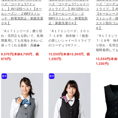
ーズ「コーデュラ?ドッ
ーズ「コーデュラ?シャドー
ーズ「コーデュ
ト」】AV1255ベスト【オー
ストライプ」】AV1256ベス
トライプ」】AV
ルシーズン・２WAYストレ
ト【オールシーズン・２
【オールシーズ
ッチ・静電気防止・家庭洗濯
WAYストレッチ・静電気防
ストレッチ・
ＯＫ】
止・家庭洗濯ＯＫ】
エスト部分ゴ
Ｋ】
「A１７１シリーズ」擦り切
「A１７２シリーズ」２０１
れ・毛羽立ちを防いで、長期
７-１８年 秋冬物！！陰影
「A１７３シリ
間着用しても生地をきれいに
の美しいシャドーストライプ
７-１８年 秋
保ってくれる最新・高臓�
のコーデュラ®ファ…
り切れ・毛羽
期間着用して
9,570円(本体8,700円、税
13,530円(本体12,300円、税
870円)
1,230円)
13,530円(本体
1,230円)