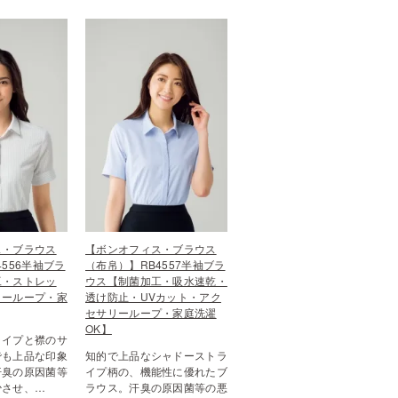
ス・ブラウス
【ボンオフィス・ブラウス
4556半袖ブラ
（布帛）】RB4557半袖ブラ
工・ストレッ
ウス【制菌加工・吸水速乾・
リーループ・家
透け防止・UVカット・アク
セサリーループ・家庭洗濯
OK】
ライプと襟のサ
でも上品な印象
知的で上品なシャドーストラ
汗臭の原因菌等
イプ柄の、機能性に優れたブ
少させ、…
ラウス。汗臭の原因菌等の悪