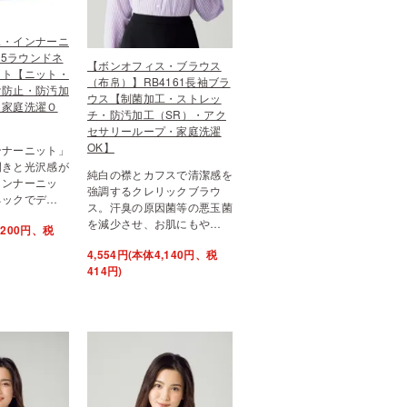
ス・インナーニ
05ラウンドネ
【ボンオフィス・ブラウス
ット【ニット・
（布帛）】RB4161長袖ブラ
け防止・防汚加
ウス【制菌加工・ストレッ
・家庭洗濯Ｏ
チ・防汚加工（SR）・アク
セサリーループ・家庭洗濯
OK】
ンナーニット」
開きと光沢感が
純白の襟とカフスで清潔感を
インナーニッ
強調するクレリックブラウ
ネックでデ…
ス。汗臭の原因菌等の悪玉菌
を減少させ、お肌にもや…
4,200円、税
4,554円(本体4,140円、税
414円)