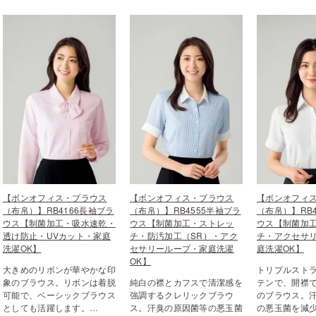
【ボンオフィス・ブラウス
【ボンオフィス・ブラウス
【ボンオフィ
（布帛）】RB4166長袖ブラ
（布帛）】RB4555半袖ブラ
（布帛）】RB
ウス【制菌加工・吸水速乾・
ウス【制菌加工・ストレッ
ウス【制菌加
透け防止・UVカット・家庭
チ・防汚加工（SR）・アク
チ・アクセサ
洗濯OK】
セサリーループ・家庭洗濯
庭洗濯OK】
OK】
大きめのリボンが華やかな印
トリプルスト
象のブラウス。リボンは着脱
純白の襟とカフスで清潔感を
テンで、開襟
可能で、ベーシックブラウス
強調するクレリックブラウ
のブラウス。
としても活躍します。…
ス。汗臭の原因菌等の悪玉菌
の悪玉菌を減