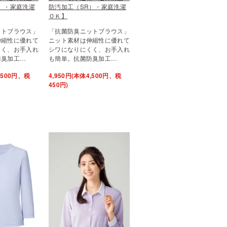
）・家庭洗濯
防汚加工（SR）・家庭洗濯
ＯＫ】
ットブラウス」
「抗菌防臭ニットブラウス」
伸縮性に優れて
ニット素材は伸縮性に優れて
くく、お手入れ
シワになりにくく、お手入れ
防臭加工…
も簡単。抗菌防臭加工…
4,500円、税
4,950円(本体4,500円、税
450円)