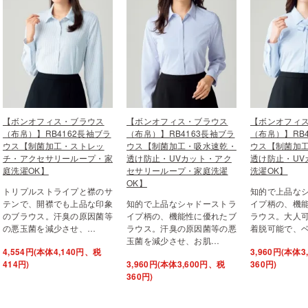
【ボンオフィス・ブラウス
【ボンオフィス・ブラウス
【ボンオフィ
（布帛）】RB4162長袖ブラ
（布帛）】RB4163長袖ブラ
（布帛）】RB
ウス【制菌加工・ストレッ
ウス【制菌加工・吸水速乾・
ウス【制菌加
チ・アクセサリーループ・家
透け防止・UVカット・アク
透け防止・UV
庭洗濯OK】
セサリーループ・家庭洗濯
洗濯OK】
OK】
トリプルストライプと襟のサ
知的で上品な
テンで、開襟でも上品な印象
知的で上品なシャドーストラ
イプ柄の、機
のブラウス。汗臭の原因菌等
イプ柄の、機能性に優れたブ
ラウス。大人
の悪玉菌を減少させ、…
ラウス。汗臭の原因菌等の悪
着脱可能で、
玉菌を減少させ、お肌…
4,554円(本体4,140円、税
3,960円(本体
414円)
3,960円(本体3,600円、税
360円)
360円)