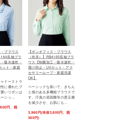
ス・ブラウス
【ボンオフィス・ブラウス
4164長袖ブラ
（布帛）】RB4165長袖ブラ
工・吸水速乾・
ウス【制菌加工・吸水速乾・
カット・家庭
透け防止・UVカット・アク
セサリーループ・家庭洗濯
OK】
シャドーストラ
能性に優れたブ
ベーシックな装いで、きちん
可愛いリボンは
と感のある多機能ブラウスで
ベーシッ…
す。汗臭の原因菌等の悪玉菌
を減少させ、お肌にも…
3,600円、税
3,960円(本体3,600円、税
360円)