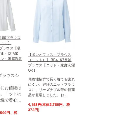
100ブラウス
ット）】
袖ブラウス【吸
防止・防汚加
【ボンオフィス・ブラウス
ロン・家庭洗濯
（ニット）】 RB4167長袖
ブラウス【ニット・家庭洗濯
OK】
0ブラウスシ
伸縮性抜群で長く着ても疲れ
にくい、好評のニットブラウ
のにお値段は
スに、リーズナブル帯の新商
ル。ニットの
品が登場しました。お…
能性で着心…
4,158円(本体3,780円、税
378円)
3,500円、税