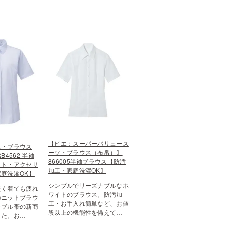
【ピエ：スーパーバリュース
ス・ブラウス
ーツ・ブラウス（布帛）】
B4562 半袖
866005半袖ブラウス【防汚
ット・アクセサ
加工・家庭洗濯OK】
庭洗濯OK】
シンプルでリーズナブルなホ
長く着ても疲れ
ワイトのブラウス。防汚加
のニットブラウ
工・お手入れ簡単など、お値
ナブル帯の新商
段以上の機能性を備えて…
した。お…