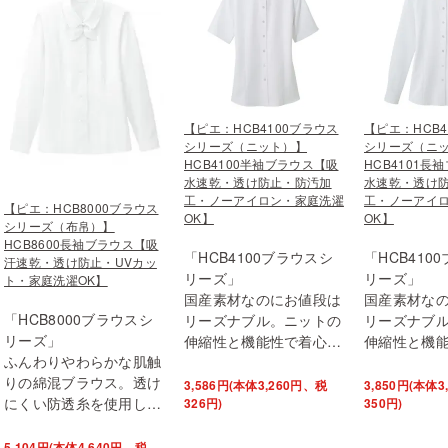
【ピエ：HCB4100ブラウス
【ピエ：HCB4
シリーズ（ニット）】
シリーズ（ニ
HCB4100半袖ブラウス【吸
HCB4101長
水速乾・透け防止・防汚加
水速乾・透け
工・ノーアイロン・家庭洗濯
工・ノーアイ
【ピエ：HCB8000ブラウス
OK】
OK】
シリーズ（布帛）】
HCB8600長袖ブラウス【吸
「HCB4100ブラウスシ
「HCB410
汗速乾・透け防止・UVカッ
リーズ」
リーズ」
ト・家庭洗濯OK】
国産素材なのにお値段は
国産素材な
「HCB8000ブラウスシ
リーズナブル。ニットの
リーズナブ
リーズ」
伸縮性と機能性で着心…
伸縮性と機
ふんわりやわらかな肌触
りの綿混ブラウス。透け
3,586円(本体3,260円、税
3,850円(本体
にくい防透糸を使用し…
326円)
350円)
5,104円(本体4,640円、税