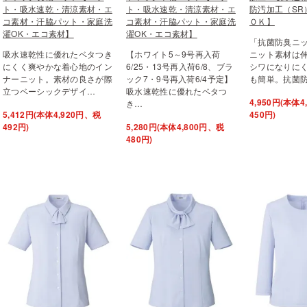
ト・吸水速乾・清涼素材・エ
ト・吸水速乾・清涼素材・エ
防汚加工（SR
コ素材・汗脇パット・家庭洗
コ素材・汗脇パット・家庭洗
ＯＫ】
濯OK・エコ素材】
濯OK・エコ素材】
「抗菌防臭ニ
吸水速乾性に優れたベタつき
【ホワイト5～9号再入荷
ニット素材は
にくく爽やかな着心地のイン
6/25・13号再入荷6/8、ブラ
シワになりに
ナーニット。素材の良さが際
ック7・9号再入荷6/4予定】
も簡単。抗菌
立つベーシックデザイ…
吸水速乾性に優れたベタつ
4,950円(本体
き…
5,412円(本体4,920円、税
450円)
492円)
5,280円(本体4,800円、税
480円)