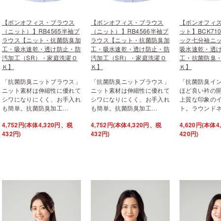
【ボンオフィス・ブラウス
【ボンオフィス・ブラウス
【ボンオフィ
（ニット）】RB4565半袖ブ
（ニット）】RB4566半袖ブ
ット】BCK71
ラウス【ニット・抗菌防臭加
ラウス【ニット・抗菌防臭加
ック七分袖ニ
工・吸水速乾・透け防止・防
工・吸水速乾・透け防止・防
吸水速乾・透
汚加工（SR）・家庭洗濯Ｏ
汚加工（SR）・家庭洗濯Ｏ
工・抗菌防臭
Ｋ】
Ｋ】
Ｋ】
「抗菌防臭ニットブラウス」
「抗菌防臭ニットブラウス」
「抗菌防臭イ
ニット素材は伸縮性に優れて
ニット素材は伸縮性に優れて
ほど良い衿の
シワになりにくく、お手入れ
シワになりにくく、お手入れ
上質な印象の
も簡単。抗菌防臭加工…
も簡単。抗菌防臭加工…
ト。ラウンド
4,752円(本体4,320円、税
4,752円(本体4,320円、税
4,620円(本体
432円)
432円)
420円)