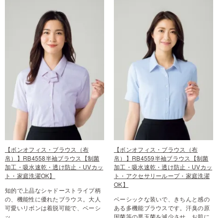
【ボンオフィス・ブラウス（布
【ボンオフィス・ブラウス（布
帛）】RB4558半袖ブラウス【制菌
帛）】RB4559半袖ブラウス【制菌
加工・吸水速乾・透け防止・UVカッ
加工・吸水速乾・透け防止・UVカッ
ト・家庭洗濯OK】
ト・アクセサリーループ・家庭洗濯
OK】
知的で上品なシャドーストライプ柄
の、機能性に優れたブラウス。大人
ベーシックな装いで、きちんと感の
可愛いリボンは着脱可能で、ベーシ
ある多機能ブラウスです。汗臭の原
ッ…
因菌等の悪玉菌を減少させ、お肌に