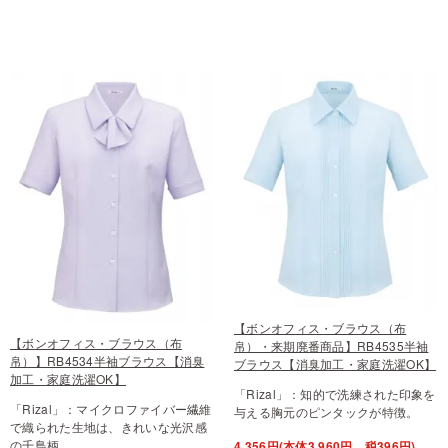
【ボンオフィス・ブラウス（布
【ボンオフィス・ブラウス（布
帛）・来期廃番商品】RB4535半袖
帛）】RB4534半袖ブラウス【消臭
ブラウス【消臭加工・家庭洗濯OK】
加工・家庭洗濯OK】
「Rizal」：知的で洗練された印象を
「Rizal」：マイクロファイバー繊維
与える胸元のピンタックが特徴。
で織られた生地は、きれいな光沢感
の千鳥柄。
4,356円(本体3,960円、税396円)