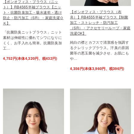
【ボンオフィス・ブラウス（ニッ
ト）】RB4565半袖ブラウス【ニッ
【ボンオフィス・ブラウス（布
ト・抗菌防臭加工・吸水速乾・透け
帛）】RB4555半袖ブラウス【制菌
防止・防汚加工（SR）・家庭洗濯Ｏ
加工・ストレッチ・防汚加工
Ｋ】
（SR）・アクセサリーループ・家庭
「抗菌防臭ニットブラウス」ニット
洗濯OK】
素材は伸縮性に優れてシワになりに
純白の襟とカフスで清潔感を強調す
くく、お手入れも簡単。抗菌防臭加
るクレリックブラウス。汗臭の原因
工…
菌等の悪玉菌を減少させ、お肌にも
4,752円(本体4,320円、税432円)
や…
4,356円(本体3,960円、税396円)