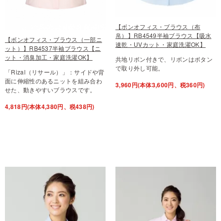
【ボンオフィス・ブラウス（布
帛）】RB4549半袖ブラウス【吸水
【ボンオフィス・ブラウス（一部ニ
速乾・UVカット・家庭洗濯OK】
ット）】RB4537半袖ブラウス【ニ
ット・消臭加工・家庭洗濯OK】
共地リボン付きで、リボンはボタン
で取り外し可能。
「Rizal（リサール）」：サイドや背
面に伸縮性のあるニットを組み合わ
3,960円(本体3,600円、税360円)
せた、動きやすいブラウスです。
4,818円(本体4,380円、税438円)