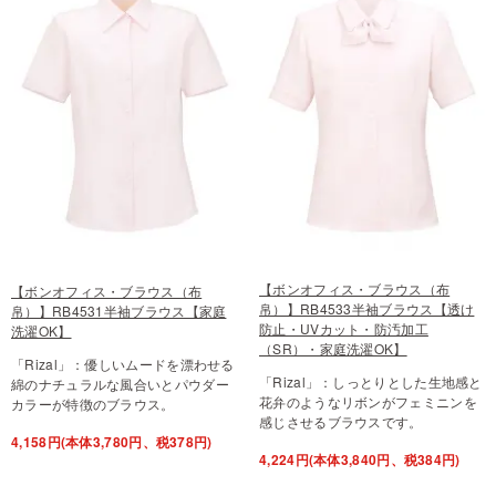
【ボンオフィス・ブラウス（布
【ボンオフィス・ブラウス（布
帛）】RB4533半袖ブラウス【透け
帛）】RB4531半袖ブラウス【家庭
防止・UVカット・防汚加工
洗濯OK】
（SR）・家庭洗濯OK】
「Rizal」：優しいムードを漂わせる
「Rizal」：しっとりとした生地感と
綿のナチュラルな風合いとパウダー
花弁のようなリボンがフェミニンを
カラーが特徴のブラウス。
感じさせるブラウスです。
4,158円(本体3,780円、税378円)
4,224円(本体3,840円、税384円)