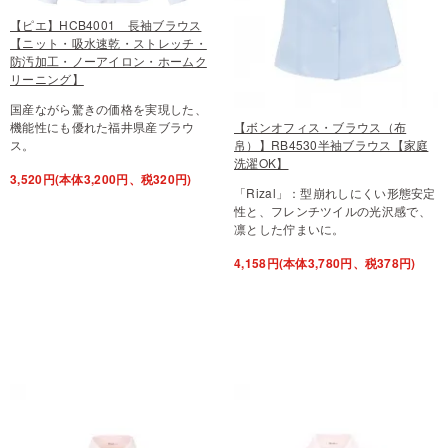
【ピエ】HCB4001 長袖ブラウス
【ニット・吸水速乾・ストレッチ・
防汚加工・ノーアイロン・ホームク
リーニング】
国産ながら驚きの価格を実現した、
機能性にも優れた福井県産ブラウ
【ボンオフィス・ブラウス（布
ス。
帛）】RB4530半袖ブラウス【家庭
洗濯OK】
3,520円(本体3,200円、税320円)
「Rizal」：型崩れしにくい形態安定
性と、フレンチツイルの光沢感で、
凛とした佇まいに。
4,158円(本体3,780円、税378円)