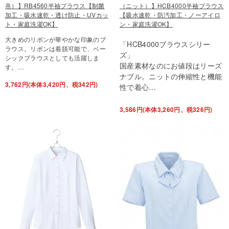
帛）】RB4560半袖ブラウス【制菌
（ニット）】HCB4000半袖ブラウス
加工・吸水速乾・透け防止・UVカッ
【吸水速乾・防汚加工・ノーアイロ
ト・家庭洗濯OK】
ン・家庭洗濯OK】
大きめのリボンが華やかな印象のブ
「HCB4000ブラウスシリー
ラウス。リボンは着脱可能で、ベー
ズ」
シックブラウスとしても活躍しま
国産素材なのにお値段はリーズ
す。…
ナブル。ニットの伸縮性と機能
3,762円(本体3,420円、税342円)
性で着心…
3,586円(本体3,260円、税326円)