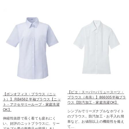
【ピエ：スーパーバリュースーツ・
【ボンオフィス・ブラウス（ニッ
ブラウス（布帛）】866005半袖ブラ
ト）】 RB4562 半袖ブラウス【ニッ
ウス【防汚加工・家庭洗濯OK】
ト・アクセサリーループ・家庭洗濯
OK】
シンプルでリーズナブルなホワイト
のブラウス。防汚加工・お手入れ簡
伸縮性抜群で長く着ても疲れにく
単など、お値段以上の機能性を備え
い、好評のニットブラウスに、リー
て…
ズナブル帯の新商品が登場しまし