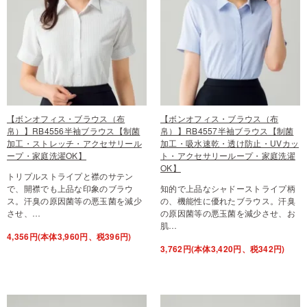
【ボンオフィス・ブラウス（布
【ボンオフィス・ブラウス（布
帛）】RB4556半袖ブラウス【制菌
帛）】RB4557半袖ブラウス【制菌
加工・ストレッチ・アクセサリール
加工・吸水速乾・透け防止・UVカッ
ープ・家庭洗濯OK】
ト・アクセサリーループ・家庭洗濯
OK】
トリプルストライプと襟のサテン
で、開襟でも上品な印象のブラウ
知的で上品なシャドーストライプ柄
ス。汗臭の原因菌等の悪玉菌を減少
の、機能性に優れたブラウス。汗臭
させ、…
の原因菌等の悪玉菌を減少させ、お
肌…
4,356円(本体3,960円、税396円)
3,762円(本体3,420円、税342円)