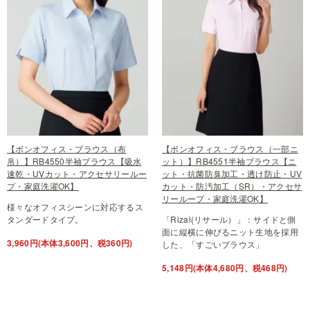
【ボンオフィス・ブラウス（布
【ボンオフィス・ブラウス（一部ニ
帛）】RB4550半袖ブラウス【吸水
ット）】RB4551半袖ブラウス【ニ
速乾・UVカット・アクセサリールー
ット・抗菌防臭加工・透け防止・UV
プ・家庭洗濯OK】
カット・防汚加工（SR）・アクセサ
リーループ・家庭洗濯OK】
様々なオフィスシーンに対応するス
タンダードタイプ。
「Rizal(リサール）」：サイドと側
面に縦横に伸びるニット生地を採用
3,960円(本体3,600円、税360円)
した、「すごいブラウス」
5,148円(本体4,680円、税468円)