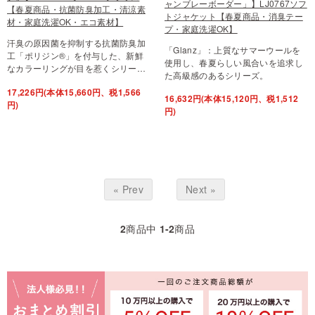
ャンブレーボーダー」】LJ0767ソフ
【春夏商品・抗菌防臭加工・清涼素
トジャケット【春夏商品・消臭テー
材・家庭洗濯OK・エコ素材】
プ・家庭洗濯OK】
汗臭の原因菌を抑制する抗菌防臭加
「Glanz」：上質なサマーウールを
工「ポリジン®」を付与した、新鮮
使用し、春夏らしい風合いを追求し
なカラーリングが目を惹くシリー…
た高級感のあるシリーズ。
17,226円(本体15,660円、税1,566
16,632円(本体15,120円、税1,512
円)
円)
« Prev
Next »
2
商品中
1-2
商品