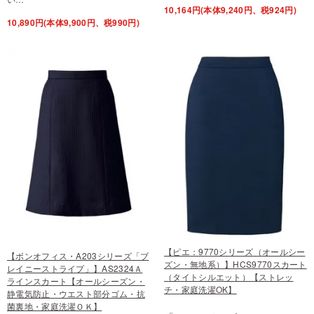
10,164円(本体9,240円、税924円)
10,890円(本体9,900円、税990円)
【ピエ：9770シリーズ（オールシー
【ボンオフィス・A203シリーズ「ブ
ズン・無地系）】HCS9770スカート
レイニーストライプ」】AS2324Ａ
（タイトシルエット）【ストレッ
ラインスカート【オールシーズン・
チ・家庭洗濯OK】
静電気防止・ウエスト部分ゴム・抗
菌裏地・家庭洗濯ＯＫ】