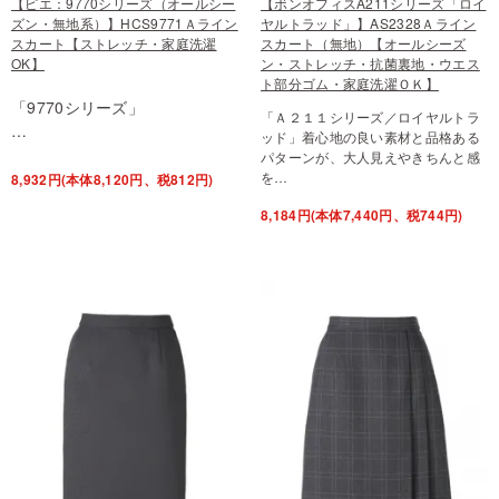
【ピエ：9770シリーズ（オールシー
【ボンオフィスA211シリーズ「ロイ
ズン・無地系）】HCS9771Ａライン
ヤルトラッド」】AS2328Ａライン
スカート【ストレッチ・家庭洗濯
スカート（無地）【オールシーズ
OK】
ン・ストレッチ・抗菌裏地・ウエス
ト部分ゴム・家庭洗濯ＯＫ】
「9770シリーズ」
「Ａ２１１シリーズ／ロイヤルトラ
…
ッド」着心地の良い素材と品格ある
パターンが、大人見えやきちんと感
を…
8,932円(本体8,120円、税812円)
8,184円(本体7,440円、税744円)