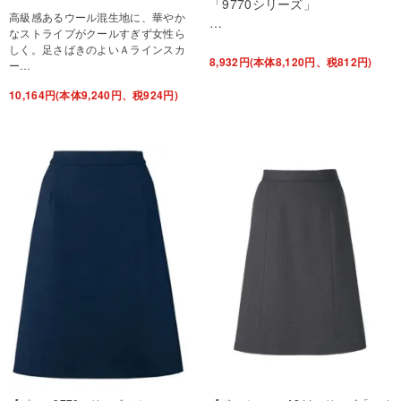
「9770シリーズ」
高級感あるウール混生地に、華やか
…
なストライプがクールすぎず女性ら
しく。足さばきのよいＡラインスカ
8,932円(本体8,120円、税812円)
ー…
10,164円(本体9,240円、税924円)