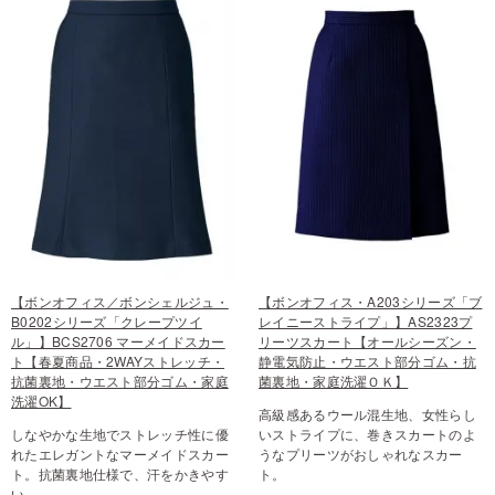
【ボンオフィス／ボンシェルジュ・
【ボンオフィス・A203シリーズ「ブ
B0202シリーズ「クレープツイ
レイニーストライプ」】AS2323プ
ル」】BCS2706 マーメイドスカー
リーツスカート【オールシーズン・
ト【春夏商品・2WAYストレッチ・
静電気防止・ウエスト部分ゴム・抗
抗菌裏地・ウエスト部分ゴム・家庭
菌裏地・家庭洗濯ＯＫ】
洗濯OK】
高級感あるウール混生地、女性らし
しなやかな生地でストレッチ性に優
いストライプに、巻きスカートのよ
れたエレガントなマーメイドスカー
うなプリーツがおしゃれなスカー
ト。抗菌裏地仕様で、汗をかきやす
ト。
い…