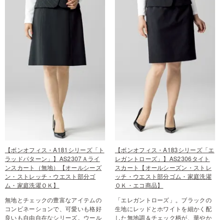
【ボンオフィス・A181シリーズ「ト
【ボンオフィス・A183シリーズ「エ
ラッドパターン」】AS2307Ａライ
レガントローズ」】AS2306タイト
ンスカート（無地）【オールシーズ
スカート【オールシーズン・ストレ
ン・ストレッチ・ウエスト部分ゴ
ッチ・ウエスト部分ゴム・家庭洗濯
ム・家庭洗濯ＯＫ】
ＯＫ・エコ商品】
無地とチェックの豊富なアイテムの
「エレガントローズ」。ブラックの
コンビネーションで、可愛いも格好
生地にレッドとホワイトを細かく配
良いも自由自在なシリーズ。ウール
した無地調＆チェック柄が、華やか