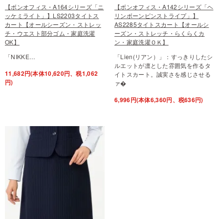
【ボンオフィス・A164シリーズ「ニ
【ボンオフィス・A142シリーズ「ヘ
ッケミライト」】LS2203タイトス
リンボーンピンストライプ」】
カート【オールシーズン・ストレッ
AS2285タイトスカート【オールシ
チ・ウエスト部分ゴム・家庭洗濯
ーズン・ストレッチ・らくらくカ
OK】
ン・家庭洗濯ＯＫ】
「NIKKE…
「Lien(リアン）」：すっきりしたシ
ルエットが凛とした雰囲気を作るタ
11,682円(本体10,620円、税1,062
イトスカート。誠実さを感じさせる
円)
ァ�
6,996円(本体6,360円、税636円)