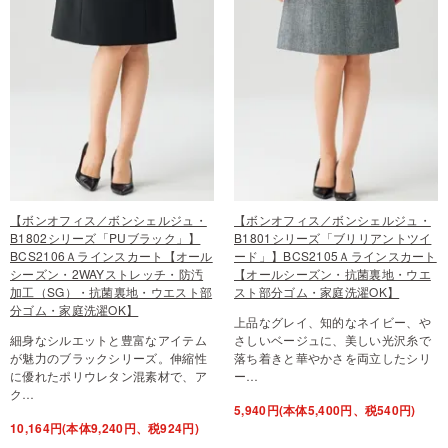
【ボンオフィス／ボンシェルジュ・
【ボンオフィス／ボンシェルジュ・
B1802シリーズ「PUブラック」】
B1801シリーズ「ブリリアントツイ
BCS2106Ａラインスカート【オール
ード」】BCS2105Ａラインスカート
シーズン・2WAYストレッチ・防汚
【オールシーズン・抗菌裏地・ウエ
加工（SG）・抗菌裏地・ウエスト部
スト部分ゴム・家庭洗濯OK】
分ゴム・家庭洗濯OK】
上品なグレイ、知的なネイビー、や
細身なシルエットと豊富なアイテム
さしいベージュに、美しい光沢糸で
が魅力のブラックシリーズ。伸縮性
落ち着きと華やかさを両立したシリ
に優れたポリウレタン混素材で、ア
ー…
ク…
5,940円(本体5,400円、税540円)
10,164円(本体9,240円、税924円)