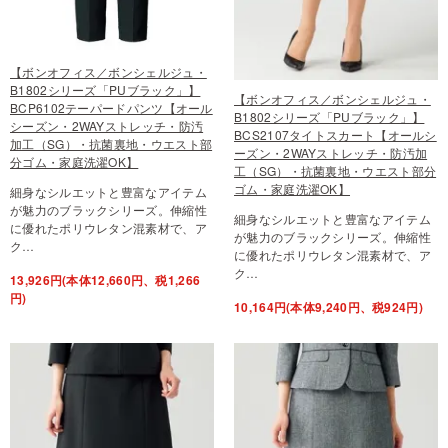
【ボンオフィス／ボンシェルジュ・
B1802シリーズ「PUブラック」】
【ボンオフィス／ボンシェルジュ・
BCP6102テーパードパンツ【オール
B1802シリーズ「PUブラック」】
シーズン・2WAYストレッチ・防汚
BCS2107タイトスカート【オールシ
加工（SG）・抗菌裏地・ウエスト部
ーズン・2WAYストレッチ・防汚加
分ゴム・家庭洗濯OK】
工（SG）・抗菌裏地・ウエスト部分
ゴム・家庭洗濯OK】
細身なシルエットと豊富なアイテム
が魅力のブラックシリーズ。伸縮性
細身なシルエットと豊富なアイテム
に優れたポリウレタン混素材で、ア
が魅力のブラックシリーズ。伸縮性
ク…
に優れたポリウレタン混素材で、ア
ク…
13,926円(本体12,660円、税1,266
円)
10,164円(本体9,240円、税924円)