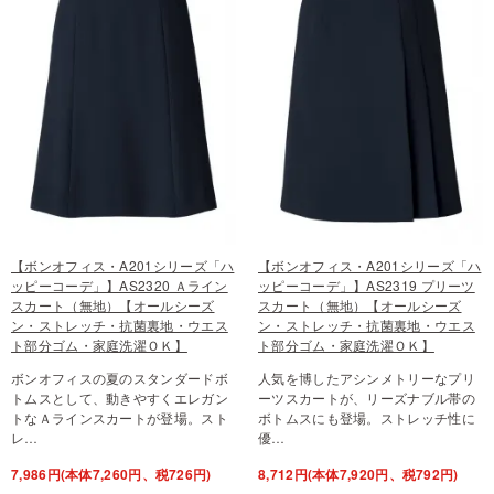
【ボンオフィス・A201シリーズ「ハ
【ボンオフィス・A201シリーズ「ハ
ッピーコーデ」】AS2320 Ａライン
ッピーコーデ」】AS2319 プリーツ
スカート（無地）【オールシーズ
スカート（無地）【オールシーズ
ン・ストレッチ・抗菌裏地・ウエス
ン・ストレッチ・抗菌裏地・ウエス
ト部分ゴム・家庭洗濯ＯＫ】
ト部分ゴム・家庭洗濯ＯＫ】
ボンオフィスの夏のスタンダードボ
人気を博したアシンメトリーなプリ
トムスとして、動きやすくエレガン
ーツスカートが、リーズナブル帯の
トなＡラインスカートが登場。スト
ボトムスにも登場。ストレッチ性に
レ…
優…
7,986円(本体7,260円、税726円)
8,712円(本体7,920円、税792円)