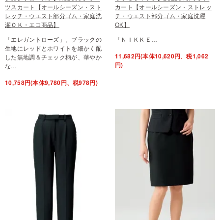
ツスカート【オールシーズン・スト
カート【オールシーズン・ストレッ
レッチ・ウエスト部分ゴム・家庭洗
チ・ウエスト部分ゴム・家庭洗濯
濯ＯＫ・エコ商品】
OK】
「エレガントローズ」。ブラックの
「ＮＩＫＫＥ…
生地にレッドとホワイトを細かく配
11,682円(本体10,620円、税1,062
した無地調＆チェック柄が、華やか
円)
な…
10,758円(本体9,780円、税978円)