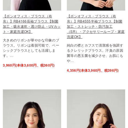
【ボンオフィス・ブラウス（布
【ボンオフィス・ブラウス（布
帛）】RB4166長袖ブラウス【制菌
帛）】RB4555半袖ブラウス【制菌
加工・吸水速乾・透け防止・UVカッ
加工・ストレッチ・防汚加工
ト・家庭洗濯OK】
（SR）・アクセサリーループ・家庭
洗濯OK】
大きめのリボンが華やかな印象のブ
ラウス。リボンは着脱可能で、ベー
純白の襟とカフスで清潔感を強調す
シックブラウスとしても活躍しま
るクレリックブラウス。汗臭の原因
す。…
菌等の悪玉菌を減少させ、お肌にも
や…
3,960円(本体3,600円、税360円)
4,356円(本体3,960円、税396円)