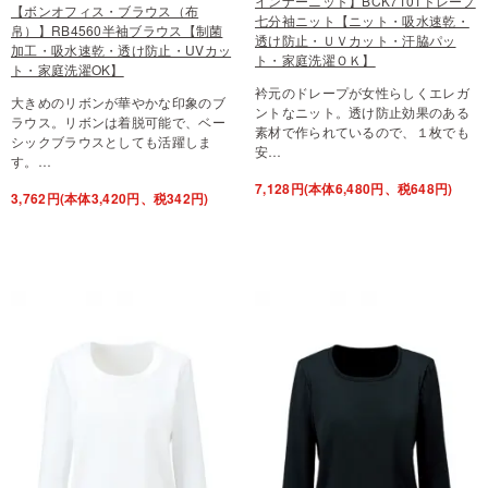
インナーニット】BCK7101ドレープ
【ボンオフィス・ブラウス（布
七分袖ニット【ニット・吸水速乾・
帛）】RB4560半袖ブラウス【制菌
透け防止・ＵＶカット・汗脇パッ
加工・吸水速乾・透け防止・UVカッ
ト・家庭洗濯ＯＫ】
ト・家庭洗濯OK】
衿元のドレープが女性らしくエレガ
大きめのリボンが華やかな印象のブ
ントなニット。透け防止効果のある
ラウス。リボンは着脱可能で、ベー
素材で作られているので、１枚でも
シックブラウスとしても活躍しま
安…
す。…
7,128円(本体6,480円、税648円)
3,762円(本体3,420円、税342円)