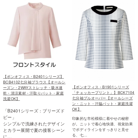
【ボンオフィス・B2401シリーズ】
BCB4102七分袖ブラウス【オールシ
【ボンオフィス・B1901シリーズ
ーズン・2WAYストレッチ・吸水速
「チェッカープリント」】BCK7104
乾・清涼素材・汗取りパット・家庭
七分袖プルオーバー【オールシーズ
洗濯OK】
ン・ニット・汗脇パット・家庭洗濯
OK】
「B2401シリーズ：ブリーズド
ビー」
印象的な市松模様に着やせの秘密
シンプルで洗練されたデザイン
が。ニットで着心地快適、視覚効果
でボディラインをすっきりと見せ
とカラー展開で夏の接客シーン
る、七…
に…