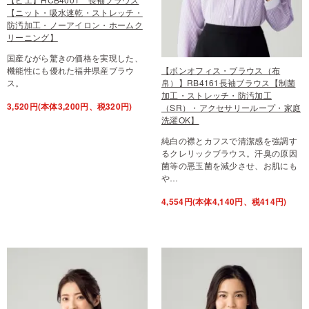
【ニット・吸水速乾・ストレッチ・
防汚加工・ノーアイロン・ホームク
リーニング】
国産ながら驚きの価格を実現した、
機能性にも優れた福井県産ブラウ
【ボンオフィス・ブラウス（布
ス。
帛）】RB4161長袖ブラウス【制菌
加工・ストレッチ・防汚加工
3,520円(本体3,200円、税320円)
（SR）・アクセサリーループ・家庭
洗濯OK】
純白の襟とカフスで清潔感を強調す
るクレリックブラウス。汗臭の原因
菌等の悪玉菌を減少させ、お肌にも
や…
4,554円(本体4,140円、税414円)