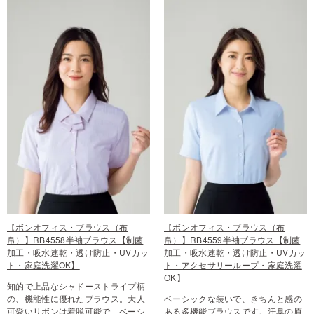
【ボンオフィス・ブラウス（布
【ボンオフィス・ブラウス（布
帛）】RB4558半袖ブラウス【制菌
帛）】RB4559半袖ブラウス【制菌
加工・吸水速乾・透け防止・UVカッ
加工・吸水速乾・透け防止・UVカッ
ト・家庭洗濯OK】
ト・アクセサリーループ・家庭洗濯
OK】
知的で上品なシャドーストライプ柄
の、機能性に優れたブラウス。大人
ベーシックな装いで、きちんと感の
可愛いリボンは着脱可能で、ベーシ
ある多機能ブラウスです。汗臭の原