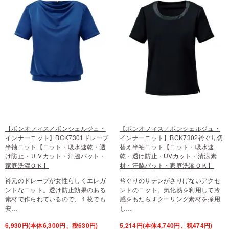
【ボンオフィス／ボンシェルジュ・
【ボンオフィス／ボンシェルジュ・
インナーニット】BCK7301ドレープ
インナーニット】BCK7302衿ぐり切
半袖ニット【ニット・吸水速乾・透
替え半袖ニット【ニット・吸水速
け防止・ＵＶカット・汗脇パット・
乾・透け防止・UVカット・清涼素
家庭洗濯ＯＫ】
材・汗脇パット・家庭洗濯ＯＫ】
衿元のドレープが女性らしくエレガ
衿ぐりのサテンがさりげないアクセ
ントなニット。透け防止効果のある
ントのニット。気化熱を利用して冷
素材で作られているので、１枚でも
感をもたらすクーリング素材を採用
安…
し…
6,930円(本体6,300円、税630円)
5,214円(本体4,740円、税474円)