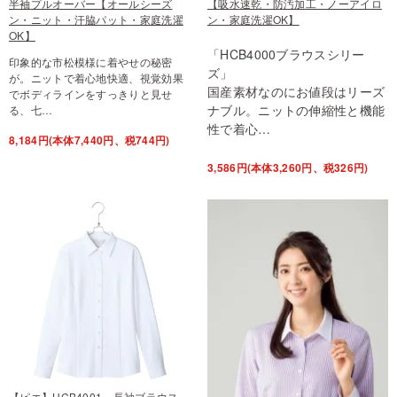
半袖プルオーバー【オールシーズ
【吸水速乾・防汚加工・ノーアイロ
ン・ニット・汗脇パット・家庭洗濯
ン・家庭洗濯OK】
OK】
「HCB4000ブラウスシリー
印象的な市松模様に着やせの秘密
ズ」
が。ニットで着心地快適、視覚効果
国産素材なのにお値段はリーズ
でボディラインをすっきりと見せ
ナブル。ニットの伸縮性と機能
る、七…
性で着心…
8,184円(本体7,440円、税744円)
3,586円(本体3,260円、税326円)
【ピエ】HCB4001 長袖ブラウス