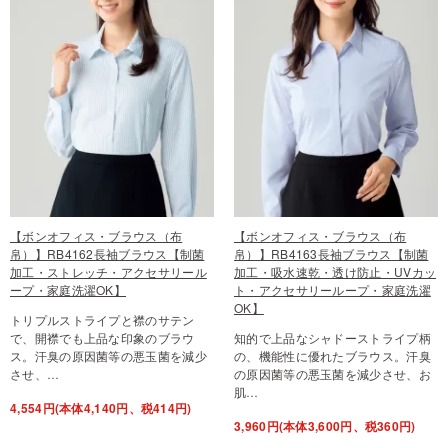
【ボンオフィス・ブラウス（布
【ボンオフィス・ブラウス（布
帛）】RB4162長袖ブラウス【制菌
帛）】RB4163長袖ブラウス【制菌
加工・ストレッチ・アクセサリール
加工・吸水速乾・透け防止・UVカッ
ープ・家庭洗濯OK】
ト・アクセサリーループ・家庭洗濯
OK】
トリプルストライプと襟のサテン
で、開襟でも上品な印象のブラウ
知的で上品なシャドーストライプ柄
ス。汗臭の原因菌等の悪玉菌を減少
の、機能性に優れたブラウス。汗臭
させ、…
の原因菌等の悪玉菌を減少させ、お
肌…
4,554円(本体4,140円、税414円)
3,960円(本体3,600円、税360円)