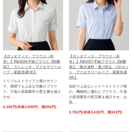
【ボンオフィス・ブラウス（布
【ボンオフィス・ブラウス（布
帛）】RB4556半袖ブラウス【制菌
帛）】RB4557半袖ブラウス【制菌
加工・ストレッチ・アクセサリール
加工・吸水速乾・透け防止・UVカッ
ープ・家庭洗濯OK】
ト・アクセサリーループ・家庭洗濯
OK】
トリプルストライプと襟のサテン
で、開襟でも上品な印象のブラウ
知的で上品なシャドーストライプ柄
ス。汗臭の原因菌等の悪玉菌を減少
の、機能性に優れたブラウス。汗臭
させ、…
の原因菌等の悪玉菌を減少させ、お
肌…
4,356円(本体3,960円、税396円)
3,762円(本体3,420円、税342円)