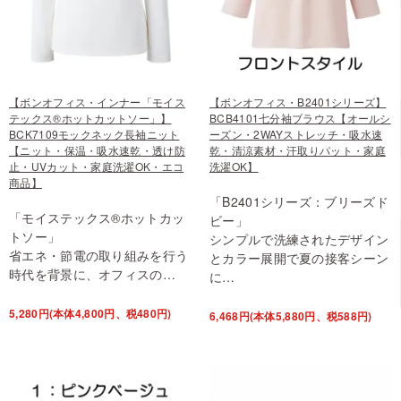
【ボンオフィス・インナー「モイス
【ボンオフィス・B2401シリーズ】
テックス®ホットカットソー」】
BCB4101七分袖ブラウス【オールシ
BCK7109モックネック長袖ニット
ーズン・2WAYストレッチ・吸水速
【ニット・保温・吸水速乾・透け防
乾・清涼素材・汗取りパット・家庭
止・UVカット・家庭洗濯OK・エコ
洗濯OK】
商品】
「B2401シリーズ：ブリーズド
「モイステックス®ホットカッ
ビー」
トソー」
シンプルで洗練されたデザイン
省エネ・節電の取り組みを行う
とカラー展開で夏の接客シーン
時代を背景に、オフィスの…
に…
5,280円(本体4,800円、税480円)
6,468円(本体5,880円、税588円)