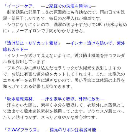
「イージーケア」 ―ご家庭での洗濯を簡単に―
・制菌効果は部屋干し臭の原因菌にも有効なので、雨の日でも洗
濯・部屋干しができて、毎日のお手入れが簡単です。
・シワになりにくいので、洗濯の後は干すだけでOK（脱水は短め
に）。ノーアイロンで手間がかかりません。
「透け防止・ＵＶカット素材」 ―インナー透けを防いで、紫外
線もカット―
・インナーが透けて見えないように、透け防止機能を持つフルダ
ル糸を採用しています。
・フルダル糸に練り込んだセラミックが太陽光を反射しますの
で、お肌に有害な紫外線をカットしてくれます。また、太陽光の
エネルギーを衣類内に通さないので、暑い季節には体温の上昇を
和らげてくれる効果も期待できます。
「吸水速乾素材」 ―汗を素早く吸収、外部に放出―
・汗をかいた際に、素早く水分を吸収して、衣類外に水蒸気とし
て放出する吸水速乾素材を採用しています。ブラウスが肌にべっ
たりと貼りつかず、さらりと爽やかな着心地です。
「２WAYブラウス」 ―襟元のリボンは着脱可能―