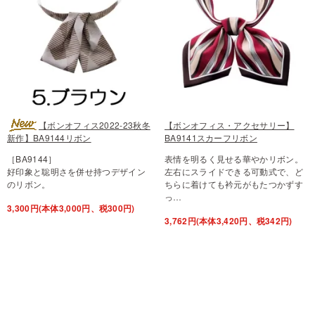
【ボンオフィス2022-23秋冬
【ボンオフィス・アクセサリー】
新作】BA9144リボン
BA9141スカーフリボン
［BA9144］
表情を明るく見せる華やかリボン。
好印象と聡明さを併せ持つデザイン
左右にスライドできる可動式で、ど
のリボン。
ちらに着けても衿元がもたつかずす
っ…
3,300円(本体3,000円、税300円)
3,762円(本体3,420円、税342円)