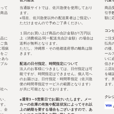
なって
当通販サイトでは、佐川急便を使用しており
商品
に商品
ます。
引手
※現在、佐川急便以外の配送業者はご指定い
額に
ただけませんので予めご了承ください。
コン
１回のお買い上げ商品の合計金額が1万円以
返品に
上（消費税込/同一配送先合計金額）の場合は
ご注
のご負
送料が無料となります。
払先
に瑕疵
ただし、沖縄県・その他都道府県の離島は除
の後
料をご
きます。
ール
をあら
いに
ンプル
配送の日付指定、時間指定について
信さ
法人のお客様につきましては、日付指定は可
ニ店
能ですが、時間指定はできません。個人宅へ
を確
のお届けは、日付指定・時間帯指定（佐川急
す。
便の時間帯指定サービスの範囲となります）
ます
弊社へ
が共に可能となっております。
クレ
だい、
※通常3～5営業日でお届けいたします。メー
ます。
カーの在庫の有無や配送状況によってそれ以
は、全
上の納期を要する場合もございますので、あ