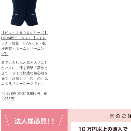
【ピエ・４５００シリーズ】
HCV4500 ベスト【ストレ
ッチ・軽量・UVカット・吸
汗速乾・ホームクリーニン
グ】
夏でもきちんと感を大切にし
たい方に。汗を素早く蒸散さ
せてドライで快適な着心地を
保つ「涼感シリーズ」の、気
品あるサマースーツです。
11,968円(本体10,880円、税
1,088円)