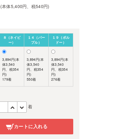
円(本体5,400円、税540円)
８（ネイビ
１４（パー
１９（ボル
ー）
プル）
ドー）
3,894円(本
3,894円(本
3,894円(本
体3,540
体3,540
体3,540
円、税354
円、税354
円、税354
円)
円)
円)
179着
550着
276着
着
カートに入れる