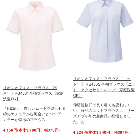
【ボンオフィス・ブラウス（ニッ
ト）】 RB4562 半袖ブラウス【ニッ
【ボンオフィス・ブラウス（布
ト・アクセサリーループ・家庭洗濯
帛）】RB4531半袖ブラウス【家庭
OK】
洗濯OK】
伸縮性抜群で長く着ても疲れにく
「Rizal」：優しいムードを漂わせる
い、好評のニットブラウスに、リー
綿のナチュラルな風合いとパウダー
ズナブル帯の新商品が登場しまし
カラーが特徴のブラウス。
た。お…
4,158円(本体3,780円、税378円)
4,224円(本体3,840円、税384円)