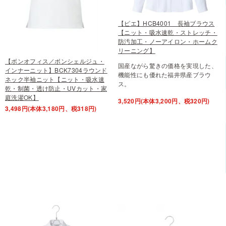
【ピエ】HCB4001 長袖ブラウス
【ニット・吸水速乾・ストレッチ・
防汚加工・ノーアイロン・ホームク
リーニング】
【ボンオフィス／ボンシェルジュ・
国産ながら驚きの価格を実現した、
インナーニット】BCK7304ラウンド
機能性にも優れた福井県産ブラウ
ネック半袖ニット【ニット・吸水速
ス。
乾・制菌・透け防止・UVカット・家
庭洗濯OK】
3,520円(本体3,200円、税320円)
3,498円(本体3,180円、税318円)