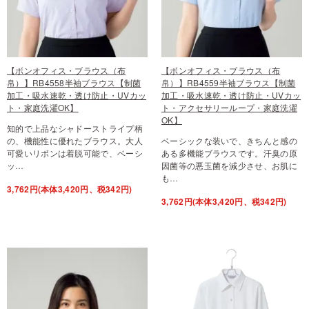
【ボンオフィス・ブラウス（布
【ボンオフィス・ブラウス（布
帛）】RB4558半袖ブラウス【制菌
帛）】RB4559半袖ブラウス【制菌
加工・吸水速乾・透け防止・UVカッ
加工・吸水速乾・透け防止・UVカッ
ト・家庭洗濯OK】
ト・アクセサリーループ・家庭洗濯
OK】
知的で上品なシャドーストライプ柄
の、機能性に優れたブラウス。大人
ベーシックな装いで、きちんと感の
可愛いリボンは着脱可能で、ベーシ
ある多機能ブラウスです。汗臭の原
ッ…
因菌等の悪玉菌を減少させ、お肌に
も…
3,762円(本体3,420円、税342円)
3,762円(本体3,420円、税342円)