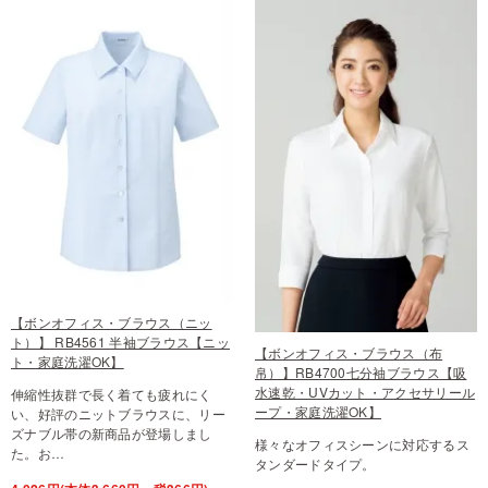
【ボンオフィス・ブラウス（ニッ
ト）】 RB4561 半袖ブラウス【ニッ
【ボンオフィス・ブラウス（布
ト・家庭洗濯OK】
帛）】RB4700七分袖ブラウス【吸
水速乾・UVカット・アクセサリール
伸縮性抜群で長く着ても疲れにく
ープ・家庭洗濯OK】
い、好評のニットブラウスに、リー
ズナブル帯の新商品が登場しまし
様々なオフィスシーンに対応するス
た。お…
タンダードタイプ。