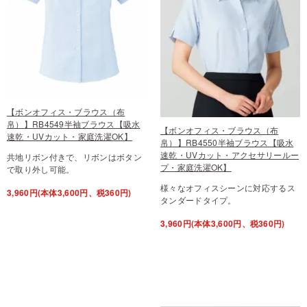
【ボンオフィス・ブラウス（布
帛）】RB4549半袖ブラウス【吸水
【ボンオフィス・ブラウス（布
速乾・UVカット・家庭洗濯OK】
帛）】RB4550半袖ブラウス【吸水
速乾・UVカット・アクセサリールー
共地リボン付きで、リボンはボタン
プ・家庭洗濯OK】
で取り外し可能。
様々なオフィスシーンに対応するス
3,960円(本体3,600円、税360円)
タンダードタイプ。
3,960円(本体3,600円、税360円)