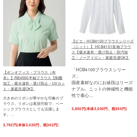
【ピエ：HCB4100ブラウスシリーズ
（ニット）】 HCB4101長袖ブラウ
ス【吸水速乾・透け防止・防汚加
工・ノーアイロン・家庭洗濯OK】
「HCB4100ブラウスシリー
【ボンオフィス・ブラウス（布
ズ」
帛）】RB4560半袖ブラウス【制菌
国産素材なのにお値段はリーズ
加工・吸水速乾・透け防止・UVカッ
ナブル。ニットの伸縮性と機能
ト・家庭洗濯OK】
性で着心…
大きめのリボンが華やかな印象のブ
ラウス。リボンは着脱可能で、ベー
3,850円(本体3,500円、税350円)
シックブラウスとしても活躍しま
す。…
3,762円(本体3,420円、税342円)