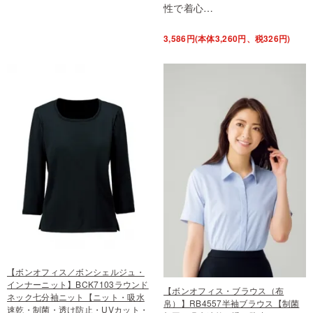
性で着心…
3,586円(本体3,260円、税326円)
【ボンオフィス／ボンシェルジュ・
インナーニット】BCK7103ラウンド
【ボンオフィス・ブラウス（布
ネック七分袖ニット【ニット・吸水
帛）】RB4557半袖ブラウス【制菌
速乾・制菌・透け防止・UVカット・