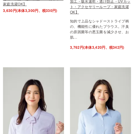
加工・吸水速乾・透け防止・UVカッ
家庭洗濯OK】
ト・アクセサリーループ・家庭洗濯
3,630円(本体3,300円、税330円)
OK】
知的で上品なシャドーストライプ柄
の、機能性に優れたブラウス。汗臭
の原因菌等の悪玉菌を減少させ、お
肌…
3,762円(本体3,420円、税342円)