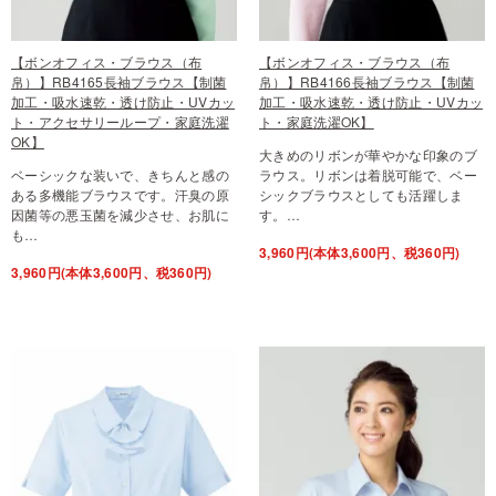
【ボンオフィス・ブラウス（布
【ボンオフィス・ブラウス（布
帛）】RB4165長袖ブラウス【制菌
帛）】RB4166長袖ブラウス【制菌
加工・吸水速乾・透け防止・UVカッ
加工・吸水速乾・透け防止・UVカッ
ト・アクセサリーループ・家庭洗濯
ト・家庭洗濯OK】
OK】
大きめのリボンが華やかな印象のブ
ベーシックな装いで、きちんと感の
ラウス。リボンは着脱可能で、ベー
ある多機能ブラウスです。汗臭の原
シックブラウスとしても活躍しま
因菌等の悪玉菌を減少させ、お肌に
す。…
も…
3,960円(本体3,600円、税360円)
3,960円(本体3,600円、税360円)