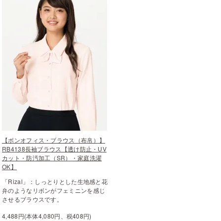
【ボンオフィス・ブラウス（布帛）】
RB4138長袖ブラウス【透け防止・UV
カット・防汚加工（SR）・家庭洗濯
OK】
「Rizal」：しっとりとした生地感と花
弁のようなリボンがフェミニンを感じ
させるブラウスです。
4,488円(本体4,080円、税408円)