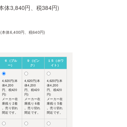
(本体3,840円、税384円)
円(本体6,400円、税640円)
６（ブル
９（ピン
１５（ホワ
ー）
ク）
イト）
4,620円(本
4,620円(本
4,620円(本
体4,200
体4,200
体4,200
円、税420
円、税420
円、税420
円)
円)
円)
メーカー在
メーカー在
メーカー在
庫残り 2着
庫残り 6着
庫残り 5着
。売り切れ
。売り切れ
。売り切れ
間近です。
間近です。
間近です。