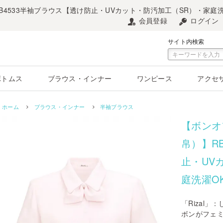
4533半袖ブラウス【透け防止・UVカット・防汚加工（SR）・家庭洗
会員登録
ログイン
サイト内検索
ボトムス
ブラウス・インナー
ワンピース
アクセ
ホーム
ブラウス・インナー
半袖ブラウス
【ボンオ
帛）】R
止・UV
庭洗濯O
「Rizal
ボンがフェ