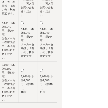
メーカー在
中。再入荷
中。再入荷
庫残り 3着
お問い合わ
お問い合わ
。売り切れ
せくださ
せくださ
間近です。
い。
い。
5,544円(本
体5,040
5,544円(本
5,544円(本
円、税504
体5,040
体5,040
円)
円、税504
円、税504
現在メーカ
円)
円)
ー在庫欠品
メーカー在
メーカー在
中。再入荷
庫残り 2着
庫残り 2着
お問い合わ
。売り切れ
。売り切れ
せくださ
間近です。
間近です。
い。
6,930円(本
体6,300
円、税630
円)
6,930円(本
6,930円(本
現在メーカ
体6,300
体6,300
ー在庫欠品
円、税630
円、税630
中。再入荷
円)
円)
お問い合わ
18着
11着
せくださ
い。