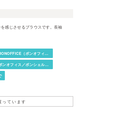
ニンを感じさせるブラウスです。長袖
BONOFFICE（ボンオフィス）／BONCIERGE（ボンシェルジュ）
ボンオフィス／ボンシェルジュ・ブラウス（布帛）
で
買っています