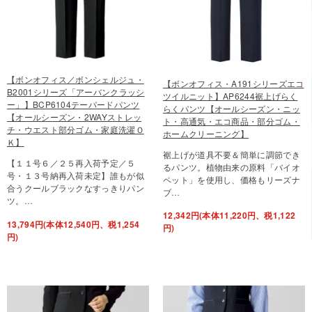
【ボンオフィス／ボンシェルジュ・
【ボンオフィス・A191シリーズエコ
B2001シリーズ「アーバンクラッシ
ツイルニット】AP6244裾上げらく
ー」】BCP6104テーパードパンツ
らくパンツ【オールシーズン・ニッ
【オールシーズン・2WAYストレッ
ト・高通気・エコ商品・部分ゴム・
チ・ウエスト部分ゴム・家庭洗濯Ｏ
ホームクリーニング】
Ｋ】
裾上げが道具不要＆簡単に調節でき
【１１号６／２５再入荷予定／５
るパンツ。植物由来の原料「バイオ
号・１３号納再入荷未定】誰もが似
ペット」を使用し、価格もリーズナ
合うクールブラックなすっきりパン
ブ…
ツ。…
12,342円(本体11,220円、税1,122
13,794円(本体12,540円、税1,254
円)
円)