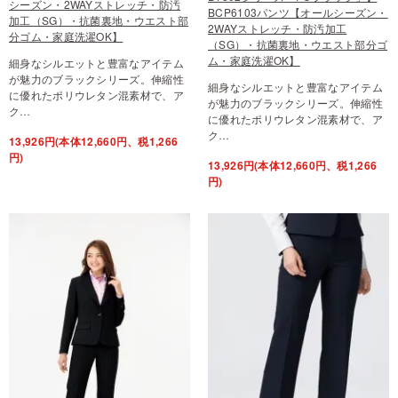
シーズン・2WAYストレッチ・防汚
BCP6103パンツ【オールシーズン・
加工（SG）・抗菌裏地・ウエスト部
2WAYストレッチ・防汚加工
分ゴム・家庭洗濯OK】
（SG）・抗菌裏地・ウエスト部分ゴ
ム・家庭洗濯OK】
細身なシルエットと豊富なアイテム
が魅力のブラックシリーズ。伸縮性
細身なシルエットと豊富なアイテム
に優れたポリウレタン混素材で、ア
が魅力のブラックシリーズ。伸縮性
ク…
に優れたポリウレタン混素材で、ア
ク…
13,926円(本体12,660円、税1,266
円)
13,926円(本体12,660円、税1,266
円)