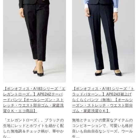
【ボンオフィス・A183シリーズ「エ
【ボンオフィス・A181シリーズ「ト
レガントローズ」】AP6242テーパ
ラッドパターン」】AP6243裾上げ
ードパンツ【オールシーズン・スト
らくらくパンツ（無地）【オールシ
レッチ・ウエスト部分ゴム・家庭洗
ーズン・ストレッチ・ウエスト部分
濯ＯＫ・エコ商品】
ゴム・家庭洗濯ＯＫ】
「エレガントローズ」。ブラックの
無地とチェックの豊富なアイテムの
生地にレッドとホワイトを細かく配
コンビネーションで、可愛いも格好
した無地調＆チェック柄が、華やか
良いも自由自在なシリーズ。ウール
な…
生…