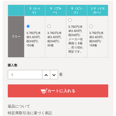
３（レッ
６（ブル
９（ピン
１０（イエ
ド）
ー）
ク）
ロー）
3,762円(本
体3,420円、
3,762円(本
3,762円(本
3,762円(本
税342円)
フリー
体3,420円、
体3,420円、
体3,420円、
メーカー在
税342円)
税342円)
税342円)
庫残り 8着
150着
33着
158着
。売り切れ
間近です。
購入数
着
カートに入れる
返品について
特定商取引法に基づく表記