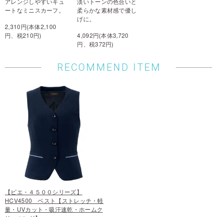
アレンジしやすいキュ
淡いトーンの色合いと
ートなミニスカーフ。
柔らかな素材感で優し
げに。
2,310円(本体2,100
円、税210円)
4,092円(本体3,720
円、税372円)
RECOMMEND ITEM
【ピエ・４５００シリーズ】
HCV4500 ベスト【ストレッチ・軽
量・UVカット・吸汗速乾・ホームク