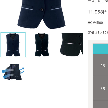
ーズ」の、
11,968
HCV4500
定価:18,48
５号
７号