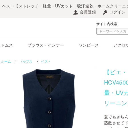
0 ベスト【ストレッチ・軽量・UVカット・吸汗速乾・ホームクリーニ
会員登録
ログイン
サイト内検索
ボトムス
ブラウス・インナー
ワンピース
アクセ
ホーム
トップス
ベスト
【ピエ・
HCV4
量・UV
リーニン
夏でもきち
蒸散させて