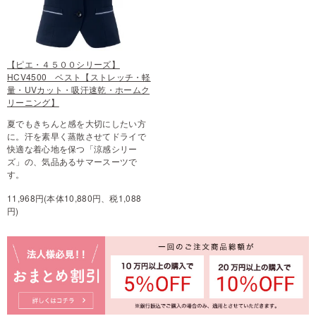
【ピエ・４５００シリーズ】
HCV4500 ベスト【ストレッチ・軽
量・UVカット・吸汗速乾・ホームク
リーニング】
夏でもきちんと感を大切にしたい方
に。汗を素早く蒸散させてドライで
快適な着心地を保つ「涼感シリー
ズ」の、気品あるサマースーツで
す。
11,968円(本体10,880円、税1,088
円)