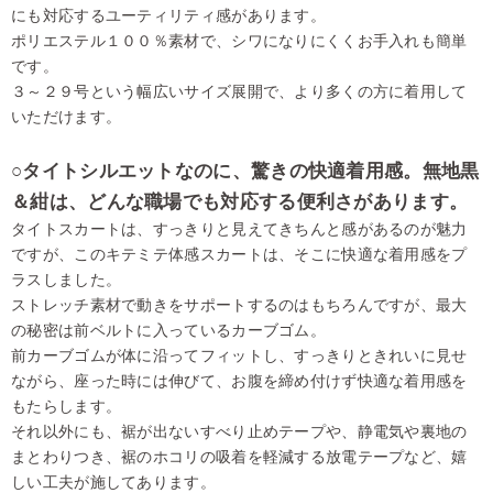
にも対応するユーティリティ感があります。
ポリエステル１００％素材で、シワになりにくくお手入れも簡単
です。
３～２９号という幅広いサイズ展開で、より多くの方に着用して
いただけます。
○タイトシルエットなのに、驚きの快適着用感。無地黒
＆紺は、どんな職場でも対応する便利さがあります。
タイトスカートは、すっきりと見えてきちんと感があるのが魅力
ですが、このキテミテ体感スカートは、そこに快適な着用感をプ
ラスしました。
ストレッチ素材で動きをサポートするのはもちろんですが、最大
の秘密は前ベルトに入っているカーブゴム。
前カーブゴムが体に沿ってフィットし、すっきりときれいに見せ
ながら、座った時には伸びて、お腹を締め付けず快適な着用感を
もたらします。
それ以外にも、裾が出ないすべり止めテープや、静電気や裏地の
まとわりつき、裾のホコリの吸着を軽減する放電テープなど、嬉
しい工夫が施してあります。