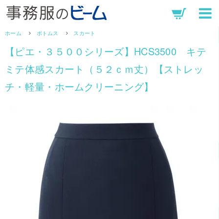
ホーム
ボトムス
スカート
【ピエ・３５００シリーズ】HCS3500 キテ
ミテ体感スカート（５２ｃｍ丈）【ストレッ
チ・軽量・ホームクリーニング】