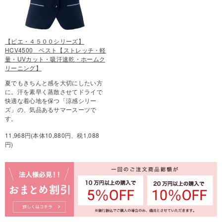
【ピエ・４５００シリーズ】
HCV4500 ベスト【ストレッチ・軽
量・UVカット・吸汗速乾・ホームク
リーニング】
夏でもきちんと感を大切にしたい方
に。汗を素早く蒸散させてドライで
快適な着心地を保つ「涼感シリー
ズ」の、気品あるサマースーツで
す。
11,968円(本体10,880円、税1,088
円)