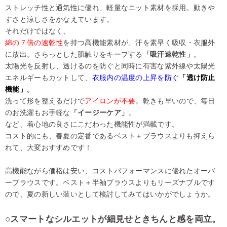
ストレッチ性と通気性に優れ、軽量なニット素材を採用。動きや
すさと涼しさをかなえています。
それだけではなく、
綿の７倍の速乾性
を持つ高機能素材が、汗を素早く吸収・衣服外
に放出。さらっとした肌触りをキープする
「吸汗速乾性」
。
太陽光を反射し、透けるのを防ぐと同時に有害な紫外線や太陽光
エネルギーもカットして、
衣服内の温度の上昇を防ぐ
「透け防止
機能」
。
洗って形を整えるだけで
アイロンが不要
。乾きも早いので、毎日
のお洗濯もお手軽な
「イージーケア」
。
など、着心地の良さにこだわった機能性が満載です。
コスト的にも、春夏の定番であるベスト＋ブラウスよりも抑えら
れて、大変おすすめです！
高機能ながら価格は安い、コストパフォーマンスに優れたオーバ
ーブラウスです。ベスト＋半袖ブラウスよりもリーズナブルです
ので、夏の新しい装いとして検討してみてはいかがでしょうか。
○スマートなシルエットが細見せときちんと感を両立。