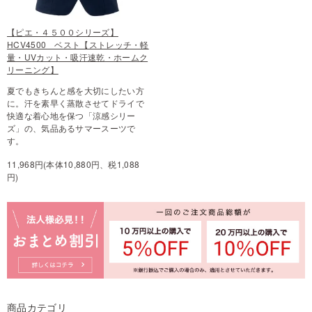
【ピエ・４５００シリーズ】
HCV4500 ベスト【ストレッチ・軽
量・UVカット・吸汗速乾・ホームク
リーニング】
夏でもきちんと感を大切にしたい方
に。汗を素早く蒸散させてドライで
快適な着心地を保つ「涼感シリー
ズ」の、気品あるサマースーツで
す。
11,968円(本体10,880円、税1,088
円)
商品カテゴリ