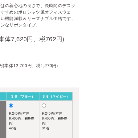
ではの着心地の良さで、長時間のデスク
おすすめのポロシャツ風オフィスウェ
しい機能満載＆リーズナブル価格です。
ニンなリボンタイプ。
(本体7,620円、税762円)
0円(本体12,700円、税1,270円)
３６（ブルー）
３８（ネイビー）
9,240円(本体
9,240円(本体
8,400円、税840
8,400円、税840
円)
円)
42着
31着