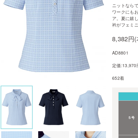
ニットなら
ワークにも
ア。夏に嬉
衿がフェミ
8,382円
AD8801
定価:13,97
652着
５号