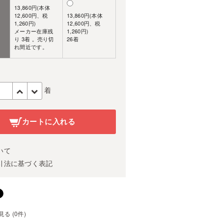
13,860円(本体
12,600円、税
13,860円(本体
1,260円)
12,600円、税
メーカー在庫残
1,260円)
り 3着 。売り切
26着
れ間近です。
着
カートに入れる
いて
引法に基づく表記
る (0件)