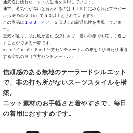
通気性に優れたニットの生地を採用しています。
通常、通気性が高いと言われるのはＪＩＳに定められたフラジー
ル形法の単位（※）で
５０
以上とされていますが、
この商品は
１６３．４
と、３倍以上の高通気性を実現していま
す。
空気が通り、肌に風が当たる涼しさで、暑い季節でも涼しく過ご
すことができる一着です。
※ｃｍ³／ｃｍ²・Ｓ＝１平方センチメートルの布を１秒当たり通過
する空気の量（立方センチメートル）
信頼感のある無地のテーラードシルエット
で、非の打ち所がないスーツスタイルを構
築。
ニット素材のお手軽さと着やすさで、毎日
の着用におすすめです。