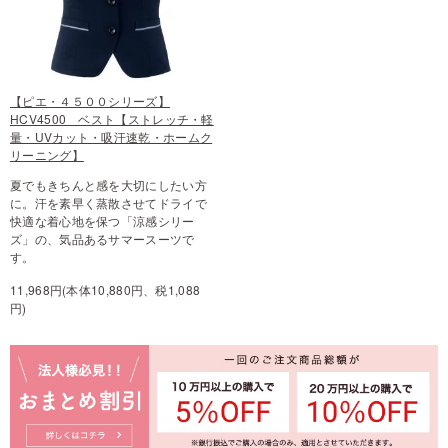
【ピエ・４５００シリーズ】
HCV4500 ベスト【ストレッチ・軽
量・UVカット・吸汗速乾・ホームク
リーニング】
夏でもきちんと感を大切にしたい方
に。汗を素早く蒸散させてドライで
快適な着心地を保つ「涼感シリー
ズ」の、気品あるサマースーツで
す。
11,968円(本体10,880円、税1,088
円)