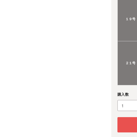
１９号
２１号
購入数