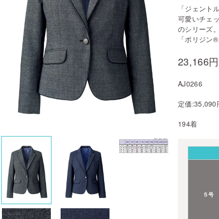
「ジェント
可愛いチェ
のシリーズ
「ポリジン
23,166
AJ0266
定価:35,09
194着
５号