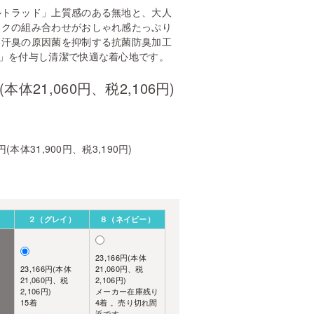
ルトラッド」上質感のある無地と、大人
ックの組み合わせがおしゃれ感たっぷり
。汗臭の原因菌を抑制する抗菌防臭加工
®」を付与し清潔で快適な着心地です。
円(本体21,060円、税2,106円)
0円(本体31,900円、税3,190円)
２（グレイ）
８（ネイビー）
23,166円(本体
23,166円(本体
21,060円、税
21,060円、税
2,106円)
2,106円)
メーカー在庫残り
15着
4着 。売り切れ間
近です。