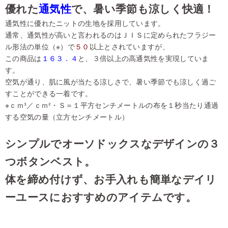
優れた
通気性
で、暑い季節も涼しく快適！
通気性に優れたニットの生地を採用しています。
通常、通気性が高いと言われるのはＪＩＳに定められたフラジー
ル形法の単位（※）で
５０
以上とされていますが、
この商品は
１６３．４
と、３倍以上の高通気性を実現していま
す。
空気が通り、肌に風が当たる涼しさで、暑い季節でも涼しく過ご
すことができる一着です。
※ｃｍ³／ｃｍ²・Ｓ＝１平方センチメートルの布を１秒当たり通過
する空気の量（立方センチメートル）
シンプルでオーソドックスなデザインの３
つボタンベスト。
体を締め付けず、お手入れも簡単なデイリ
ーユースにおすすめのアイテムです。