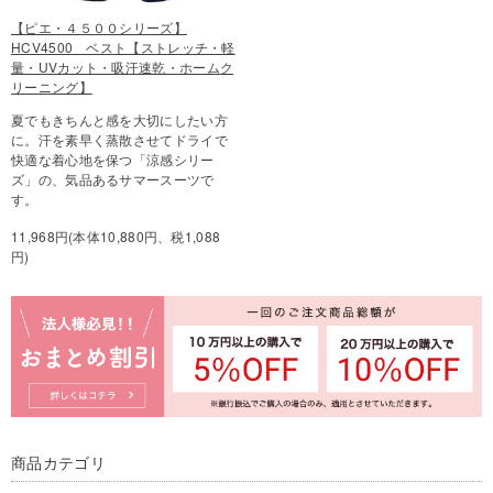
【ピエ・４５００シリーズ】
HCV4500 ベスト【ストレッチ・軽
量・UVカット・吸汗速乾・ホームク
リーニング】
夏でもきちんと感を大切にしたい方
に。汗を素早く蒸散させてドライで
快適な着心地を保つ「涼感シリー
ズ」の、気品あるサマースーツで
す。
11,968円(本体10,880円、税1,088
円)
商品カテゴリ