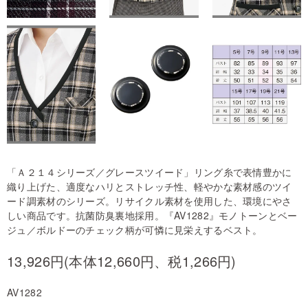
「Ａ２１４シリーズ／グレースツイード」リング糸で表情豊かに
織り上げた、適度なハリとストレッチ性、軽やかな素材感のツイ
ード調素材のシリーズ。リサイクル素材を使用した、環境にやさ
しい商品です。抗菌防臭裏地採用。『AV1282』モノトーンとベー
ジュ／ボルドーのチェック柄が可憐に見栄えするベスト。
13,926円(本体12,660円、税1,266円)
AV1282