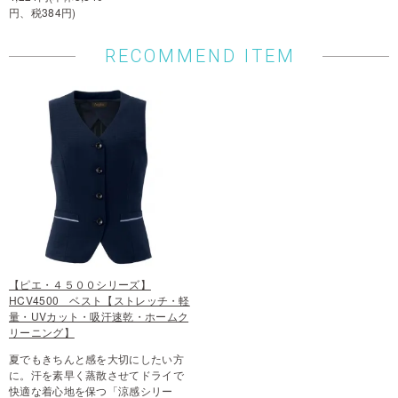
円、税384円)
RECOMMEND ITEM
【ピエ・４５００シリーズ】
HCV4500 ベスト【ストレッチ・軽
量・UVカット・吸汗速乾・ホームク
リーニング】
夏でもきちんと感を大切にしたい方
に。汗を素早く蒸散させてドライで
快適な着心地を保つ「涼感シリー