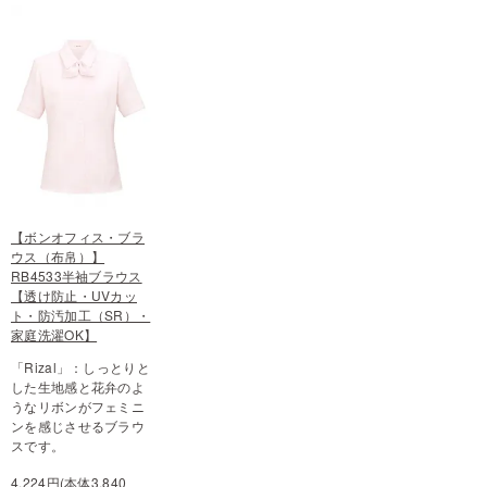
【ボンオフィス・ブラ
ウス（布帛）】
RB4533半袖ブラウス
【透け防止・UVカッ
ト・防汚加工（SR）・
家庭洗濯OK】
「Rizal」：しっとりと
した生地感と花弁のよ
うなリボンがフェミニ
ンを感じさせるブラウ
スです。
4,224円(本体3,840