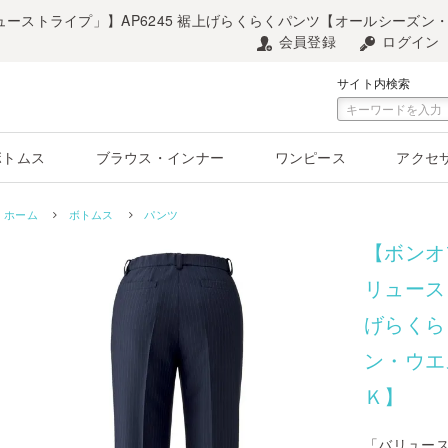
ューストライプ」】AP6245 裾上げらくらくパンツ【オールシーズ
会員登録
ログイン
サイト内検索
ボトムス
ブラウス・インナー
ワンピース
アクセ
ホーム
ボトムス
パンツ
【ボンオ
リュース
げらくら
ン・ウエ
Ｋ】
「バリュー