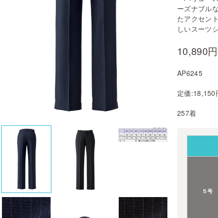
ーズナブル
たアクセン
しいスーツ
10,890
AP6245
定価:18,15
257着
５号