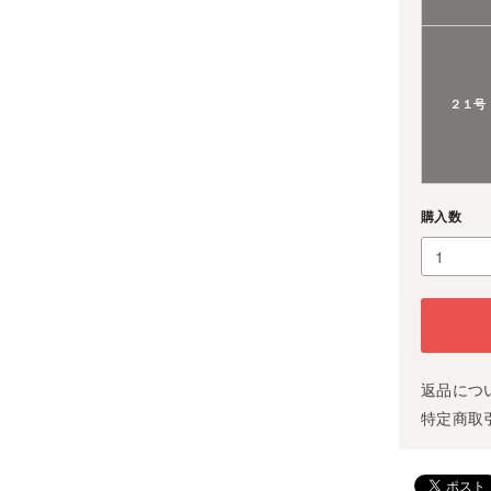
２１号
購入数
返品につ
特定商取