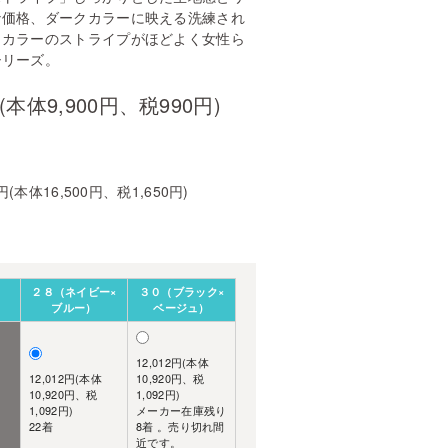
な価格、ダークカラーに映える洗練され
トカラーのストライプがほどよく女性ら
シリーズ。
円(本体9,900円、税990円)
0円(本体16,500円、税1,650円)
２８（ネイビー×
３０（ブラック×
ブルー）
ベージュ）
12,012円(本体
12,012円(本体
10,920円、税
10,920円、税
1,092円)
1,092円)
メーカー在庫残り
22着
8着 。売り切れ間
近です。