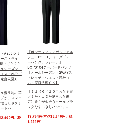
【ボンオフィス／ボンシェル
・A203シリ
ジュ・B2001シリーズ「ア
ニーストライ
ーバンクラッシー」】
7裾上げらくら
BCP6104テーパードパンツ
ールシーズン・
【オールシーズン・2WAYス
ウエスト部分ゴ
トレッチ・ウエスト部分ゴ
・家庭洗濯Ｏ
ム・家庭洗濯ＯＫ】
【１１号６／２５再入荷予定
ール混生地に華
／５号・１３号納再入荷未
イプが、スマー
定】誰もが似合うクールブラ
女性らしさを引
ックなすっきりパンツ。…
レートパ…
13,794円(本体12,540円、税
12,900円、税
1,254円)