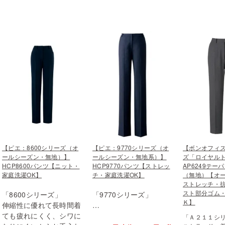
【ピエ：8600シリーズ（オ
【ピエ：9770シリーズ（オ
【ボンオフィス
ールシーズン・無地）】
ールシーズン・無地系）】
ズ「ロイヤル
HCP8600パンツ【ニット・
HCP9770パンツ【ストレッ
AP6249テー
家庭洗濯OK】
チ・家庭洗濯OK】
（無地）【オ
ストレッチ・
スト部分ゴム
「8600シリーズ」
「9770シリーズ」
Ｋ】
伸縮性に優れて長時間着
…
ても疲れにくく、シワに
「Ａ２１１シ