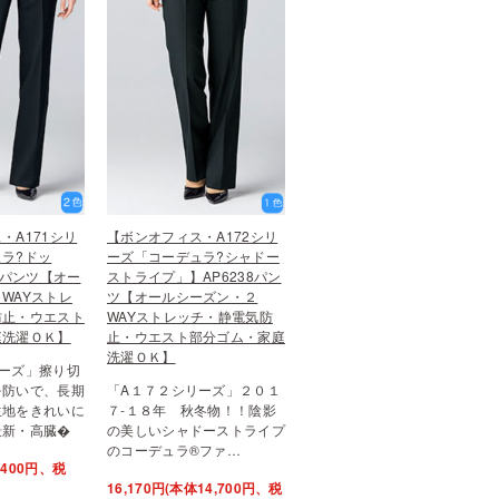
・A171シリ
【ボンオフィス・A172シリ
ラ?ドッ
ーズ「コーデュラ?シャドー
7パンツ【オー
ストライプ」】AP6238パン
WAYストレ
ツ【オールシーズン・２
防止・ウエスト
WAYストレッチ・静電気防
庭洗濯ＯＫ】
止・ウエスト部分ゴム・家庭
洗濯ＯＫ】
ーズ」擦り切
を防いで、長期
「A１７２シリーズ」２０１
生地をきれいに
７-１８年 秋冬物！！陰影
最新・高臓�
の美しいシャドーストライプ
のコーデュラ®ファ…
8,400円、税
16,170円(本体14,700円、税