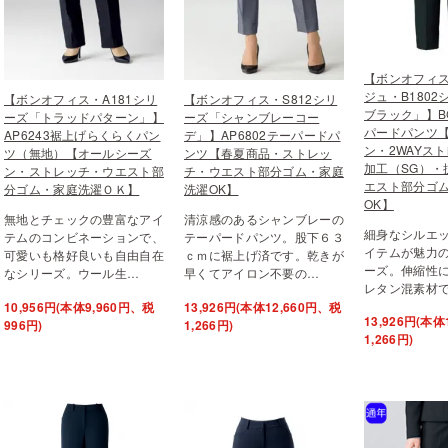
【ボンオフィ
ジュ・B1802
【ボンオフィス・A181シリ
【ボンオフィス・S812シリ
ブラック」】BC
ーズ「トラッドパターン」】
ーズ「シャンブレーコー
パードパンツ
AP6243裾上げらくらくパン
デ」】AP6802テーパードパ
ン・2WAYス
ツ（無地）【オールシーズ
ンツ【春夏商品・ストレッ
加工（SG）・
ン・ストレッチ・ウエスト部
チ・ウエスト部分ゴム・家庭
エスト部分ゴ
分ゴム・家庭洗濯ＯＫ】
洗濯OK】
OK】
無地とチェックの豊富なアイ
清涼感のあるシャンブレーの
細身なシルエ
テムのコンビネーションで、
テーパードパンツ。股下６３
イテムが魅力
可愛いも格好良いも自由自在
ｃｍに裾上げ済です。乾きが
ーズ。伸縮性
なシリーズ。ウール生…
早くてアイロン不要の…
レタン混素材
10,956円(本体9,960円、税
13,926円(本体12,660円、税
13,926円(本体
996円)
1,266円)
1,266円)