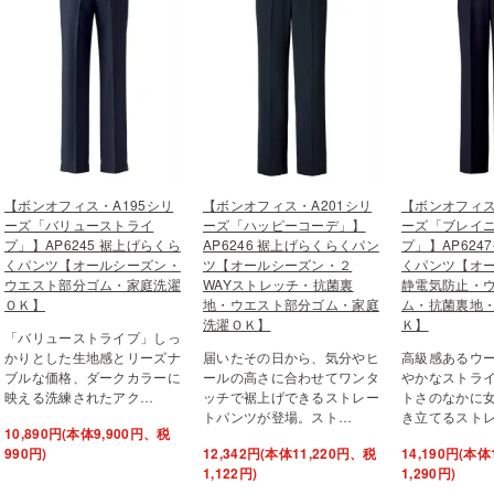
【ボンオフィス・A195シリ
【ボンオフィス・A201シリ
【ボンオフィス
ーズ「バリューストライ
ーズ「ハッピーコーデ」】
ーズ「ブレイ
プ」】AP6245 裾上げらくら
AP6246 裾上げらくらくパン
プ」】AP624
くパンツ【オールシーズン・
ツ【オールシーズン・２
くパンツ【オ
ウエスト部分ゴム・家庭洗濯
WAYストレッチ・抗菌裏
静電気防止・
ＯＫ】
地・ウエスト部分ゴム・家庭
ム・抗菌裏地
洗濯ＯＫ】
Ｋ】
「バリューストライプ」しっ
かりとした生地感とリーズナ
届いたその日から、気分やヒ
高級感あるウ
ブルな価格、ダークカラーに
ールの高さに合わせてワンタ
やかなストラ
映える洗練されたアク…
ッチで裾上げできるストレー
トさのなかに
トパンツが登場。スト…
き立てるスト
10,890円(本体9,900円、税
990円)
12,342円(本体11,220円、税
14,190円(本体
1,122円)
1,290円)