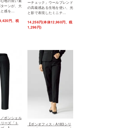
着心地の良い素
ーチェック」ウールブレンド
パターンが、大
の高級感ある生地を使い、光
んと感を…
と影で表現したミニチ…
9,420円、税
14,256円(本体12,960円、税
1,296円)
ス／ボンシェル
2シリーズ「ト
【ボンオフィス・A183シリ
イプ」】