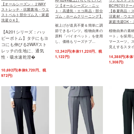
【オールシーズン・２WAY
ツ【オールシーズン・ニッ
BCP6701テ
ストレッチ・抗菌裏地・ウエ
ト・高通気・エコ商品・部分
【春夏商品・
ストベルト部分ゴム入・家庭
ゴム・ホームクリーニング】
涼素材・ウエ
洗濯ＯＫ】
家庭洗濯OK・
裾上げが道具不要＆簡単に調
節できるパンツ。植物由来の
植物由来の素
【A201シリーズ：ハッ
原料「バイオペット」を使用
ート」を採用
ピーボトム】タテにもヨ
し、価格もリーズナブ…
マースーツ。
コにも伸びる2WAYスト
見えするスタ
レッチの生地に、通気
12,342円(本体11,220円、税
性・吸水速乾澄�
1,122円)
14,388円(本体
1,308円)
10,692円(本体9,720円、税
972円)