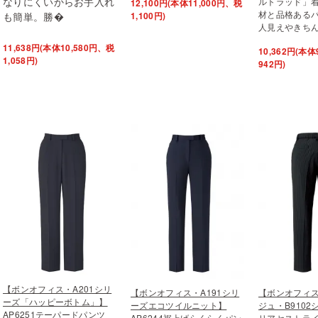
なりにくいからお手入れ
ルトラッド」
12,100円(本体11,000円、税
材と品格ある
1,100円)
も簡単。勝�
人見えやきち
11,638円(本体10,580円、税
10,362円(本体
1,058円)
942円)
【ボンオフィス・A201シリ
【ボンオフィス・A191シリ
【ボンオフィ
ーズ「ハッピーボトム」】
ーズエコツイルニット】
ジュ・B910
AP6251テーパードパンツ
AP6244裾上げらくらくパン
リアセストラ