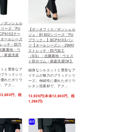
ス／ボンシェル
シリーズ「PU
【ボンオフィス／ボンシェル
P6102テー
ジュ・B1802シリーズ「PU
【オールシーズ
ブラック」】BCP6103パン
トレッチ・防汚
ツ【オールシーズン・2WAY
抗菌裏地・ウ
ストレッチ・防汚加工
ム・家庭洗濯
（SG）・抗菌裏地・ウエス
ト部分ゴム・家庭洗濯OK】
ットと豊富なア
細身なシルエットと豊富なア
のブラックシリ
イテムが魅力のブラックシリ
に優れたポリウ
ーズ。伸縮性に優れたポリウ
で、アク…
レタン混素材で、アク…
12,660円、税
13,926円(本体12,660円、税
1,266円)