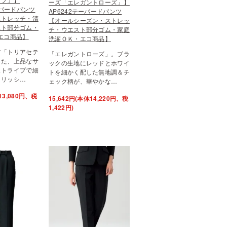
ーズ「エレガントローズ」】
ーパードパンツ
AP6242テーパードパンツ
ストレッチ・清
【オールシーズン・ストレッ
スト部分ゴム・
チ・ウエスト部分ゴム・家庭
エコ商品】
洗濯ＯＫ・エコ商品】
材「トリアセテ
「エレガントローズ」。ブラ
した、上品なサ
ックの生地にレッドとホワイ
ストライプで細
トを細かく配した無地調＆チ
イリッシ…
ェック柄が、華やかな…
13,080円、税
15,642円(本体14,220円、税
1,422円)