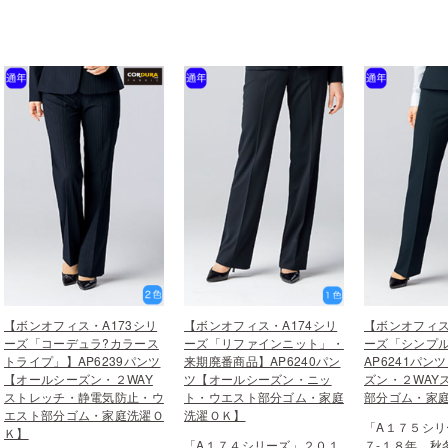
【ボンオフィス・A173シリ
【ボンオフィス・A174シリ
【ボンオフィス
ーズ「コーデュラ?カラース
ーズ「リファインニット」・
ーズ「シンプ
トライプ」】AP6239パンツ
来期廃番商品】AP6240パン
AP6241パン
【オールシーズン・２WAY
ツ【オールシーズン・ニッ
ズン・２WAY
ストレッチ・静電気防止・ウ
ト・ウエスト部分ゴム・家庭
部分ゴム・家
エスト部分ゴム・家庭洗濯Ｏ
洗濯ＯＫ】
「A１７５シリ
Ｋ】
「A１７４シリーズ」２０１
７-１８年 秋