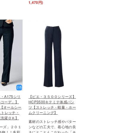
1,470円)
・A175シリ
【ピエ・３５００シリーズ】
ルコーデ」】
HCP3500キテミテ体感パン
ツ【オールシー
ツ【ストレッチ・軽量・ホー
ストレッチ・
ムクリーニング】
庭洗濯ＯＫ】
素材のストレッチ感やパター
ーズ」２０１
ンなどの工夫で、着心地の良
冬物！！多彩
さにとことんこだわった「キ