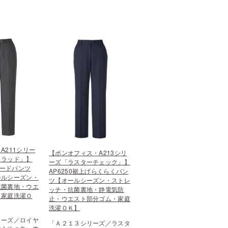
A211シリー
【ボンオフィス・A213シリ
トラッド」】
ーズ「ラスターチェック」】
パードパンツ
AP6250裾上げらくらくパン
ールシーズン・
ツ【オールシーズン・ストレ
抗菌裏地・ウエ
ッチ・抗菌裏地・静電気防
・家庭洗濯Ｏ
止・ウエスト部分ゴム・家庭
洗濯ＯＫ】
リーズ／ロイヤ
「Ａ２１３シリーズ／ラスタ