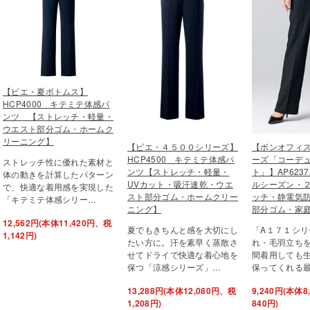
【ピエ・夏ボトムス】
HCP4000 キテミテ体感パ
ンツ 【ストレッチ・軽量・
ウエスト部分ゴム・ホームク
リーニング】
【ピエ・４５００シリーズ】
【ボンオフィス
HCP4500 キテミテ体感パ
ーズ「コーデュ
ストレッチ性に優れた素材と
ンツ【ストレッチ・軽量・
ト」】AP623
体の動きを計算したパターン
UVカット・吸汗速乾・ウエ
ルシーズン・２
で、快適な着用感を実現した
スト部分ゴム・ホームクリー
ッチ・静電気
「キテミテ体感シリー…
ニング】
部分ゴム・家
12,562円(本体11,420円、税
夏でもきちんと感を大切にし
「A１７１シリ
1,142円)
たい方に。汗を素早く蒸散さ
れ・毛羽立ち
せてドライで快適な着心地を
間着用しても
保つ「涼感シリーズ」…
保ってくれる
13,288円(本体12,080円、税
9,240円(本体
1,208円)
840円)