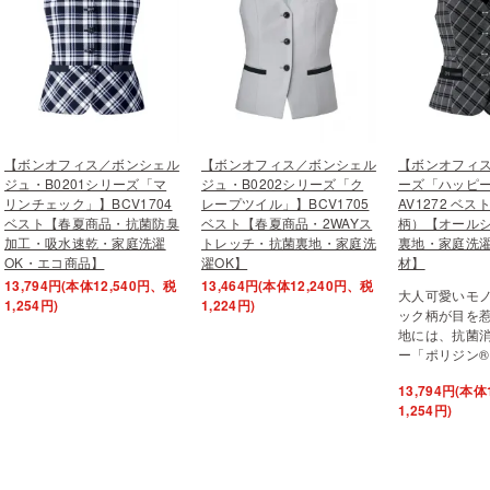
【ボンオフィス／ボンシェル
【ボンオフィス／ボンシェル
【ボンオフィス
ジュ・B0201シリーズ「マ
ジュ・B0202シリーズ「ク
ーズ「ハッピ
リンチェック」】BCV1704
レープツイル」】BCV1705
AV1272 ベ
ベスト【春夏商品・抗菌防臭
ベスト【春夏商品・2WAYス
柄）【オール
加工・吸水速乾・家庭洗濯
トレッチ・抗菌裏地・家庭洗
裏地・家庭洗
OK・エコ商品】
濯OK】
材】
13,794円(本体12,540円、税
13,464円(本体12,240円、税
大人可愛いモ
1,254円)
1,224円)
ック柄が目を
地には、抗菌
ー「ポリジン®
13,794円(本体
1,254円)