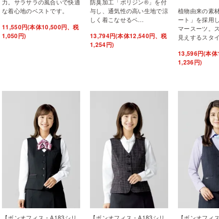
力。サラサラの風合いで快適
防臭加工「ポリジン®」を付
な着心地のベストです。
与し、通気性の高い生地で涼
植物由来の素
しく着こなせるベ…
ート」を採用
11,550円(本体10,500円、税
マースーツ。
1,050円)
13,794円(本体12,540円、税
見えするスタ
1,254円)
13,596円(本体
1,236円)
【ボンオフィス・A183シリ
【ボンオフィス・A183シリ
【ボンオフィ