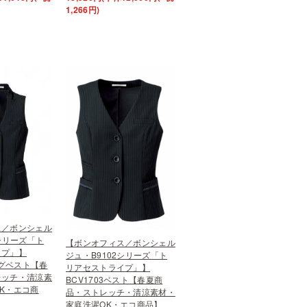
1,266円)
ス／ボンシェル
2シリーズ「ト
【ボンオフィス／ボンシェル
イプ」】
ジュ・B9102シリーズ「ト
ングベスト【春
リアセストライプ」】
レッチ・清涼素
BCV1703ベスト【春夏商
K・エコ商
品・ストレッチ・清涼素材・
家庭洗濯OK・エコ商品】