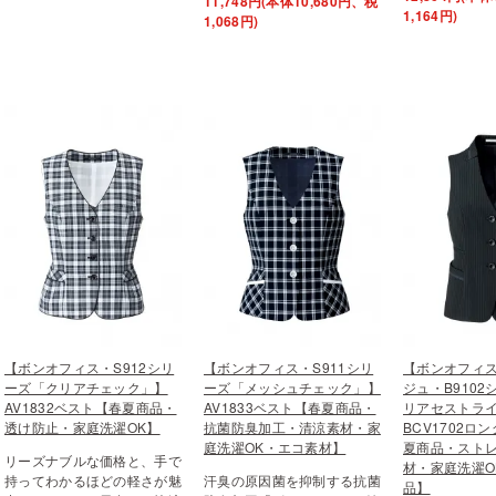
11,748円(本体10,680円、税
1,164円)
1,068円)
【ボンオフィス・S912シリ
【ボンオフィス・S911シリ
【ボンオフィ
ーズ「クリアチェック」】
ーズ「メッシュチェック」】
ジュ・B910
AV1832ベスト【春夏商品・
AV1833ベスト【春夏商品・
リアセストラ
透け防止・家庭洗濯OK】
抗菌防臭加工・清涼素材・家
BCV1702ロ
庭洗濯OK・エコ素材】
夏商品・スト
リーズナブルな価格と、手で
材・家庭洗濯O
持ってわかるほどの軽さが魅
汗臭の原因菌を抑制する抗菌
品】