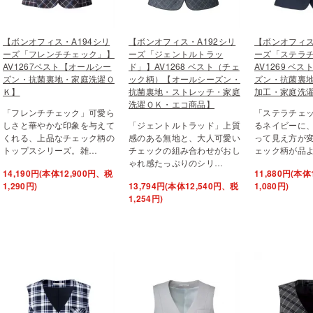
【ボンオフィス・A194シリ
【ボンオフィス・A192シリ
【ボンオフィス
ーズ「フレンチチェック」】
ーズ「ジェントルトラッ
ーズ「ステラ
AV1267ベスト【オールシー
ド」】AV1268 ベスト（チェ
AV1269 ベ
ズン・抗菌裏地・家庭洗濯Ｏ
ック柄）【オールシーズン・
ズン・抗菌裏
Ｋ】
抗菌裏地・ストレッチ・家庭
加工・家庭洗
洗濯ＯＫ・エコ商品】
「フレンチチェック」可愛ら
「ステラチェ
しさと華やかな印象を与えて
「ジェントルトラッド」上質
るネイビーに
くれる、上品なチェック柄の
感のある無地と、大人可愛い
って見え方が
トップスシリーズ。雑…
チェックの組み合わせがおし
ェック柄が品
ゃれ感たっぷりのシリ…
14,190円(本体12,900円、税
11,880円(本体
1,290円)
13,794円(本体12,540円、税
1,080円)
1,254円)