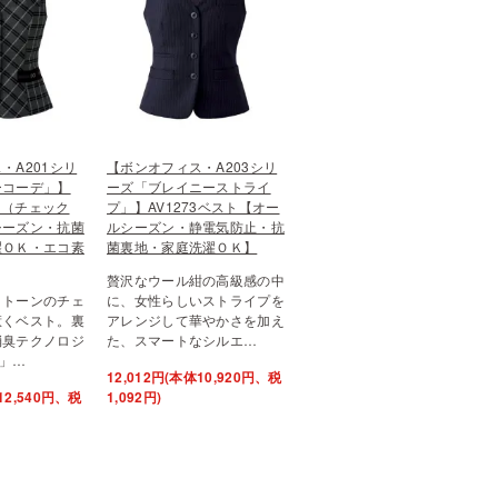
・A201シリ
【ボンオフィス・A203シリ
ーコーデ」】
ーズ「ブレイニーストライ
スト（チェック
プ」】AV1273ベスト【オー
シーズン・抗菌
ルシーズン・静電気防止・抗
濯ＯＫ・エコ素
菌裏地・家庭洗濯ＯＫ】
贅沢なウール紺の高級感の中
ノトーンのチェ
に、女性らしいストライプを
惹くベスト。裏
アレンジして華やかさを加え
消臭テクノロジ
た、スマートなシルエ…
」…
12,012円(本体10,920円、税
12,540円、税
1,092円)