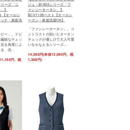
4シリーズ「ニ
ジュ・B1803シリーズ「フ
ー」】
ァンシータータン」】
スト【オールシ
BCV1106ベスト【オールシ
レッチ・家庭洗
ーズン・家庭洗濯OK】
「ファンシータータン」。コ
ドビー」。ドビ
ントラストの効いたタータン
た繊細なチェッ
チェックが優しげで大人可愛
。見る角度によ
いをかなえるシリーズ…
える、洗…
14,388円(本体13,080円、税
11,160円、税
1,308円)