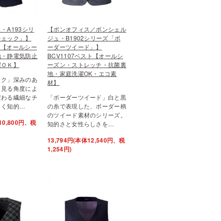
・A193シリ
【ボンオフィス／ボンシェル
チェック」】
ジュ・B1902シリーズ「ボ
スト【オールシー
ーダーツイード」】
地・静電気防止
BCV1107ベスト【オールシ
濯ＯＫ】
ーズン・ストレッチ・抗菌裏
地・家庭洗濯OK・エコ素
ック」深みのあ
材】
、見る角度によ
変わる繊細なチ
「ボーダーツイード」白と黒
よく知的…
の糸で表現した、ボーダー柄
のツイード素材のシリーズ。
10,800円、税
知的さと女性らしさを…
13,794円(本体12,540円、税
1,254円)