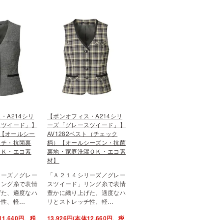
・A214シリ
【ボンオフィス・A214シリ
スツイード」】
ーズ「グレースツイード」】
ト【オールシー
AV1282ベスト（チェック
ッチ・抗菌裏
柄）【オールシーズン・抗菌
ＯＫ・エコ素
裏地・家庭洗濯ＯＫ・エコ素
材】
リーズ／グレー
「Ａ２１４シリーズ／グレー
リング糸で表情
スツイード」リング糸で表情
げた、適度なハ
豊かに織り上げた、適度なハ
チ性、軽…
リとストレッチ性、軽…
11,640円、税
13,926円(本体12,660円、税