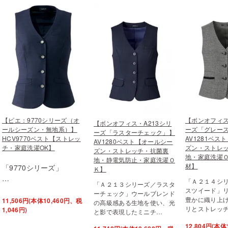
【ピエ：9770シリーズ（オ
【ボンオフィス
【ボンオフィス・A213シリ
ールシーズン・無地系）】
ーズ「グレー
ーズ「ラスターチェック」】
HCV9770ベスト【ストレッ
AV1281ベス
AV1280ベスト【オールシー
チ・家庭洗濯OK】
ズン・ストレ
ズン・ストレッチ・抗菌裏
地・家庭洗濯
地・静電気防止・家庭洗濯Ｏ
材】
「9770シリーズ」
Ｋ】
…
「Ａ２１４シ
「Ａ２１３シリーズ／ラスタ
スツイード」
ーチェック」ウールブレンド
豊かに織り上
11,506円(本体10,460円、税
の高級感ある生地を使い、光
リとストレッ
1,046円)
と影で表現したミニチ…
12,804円(本体