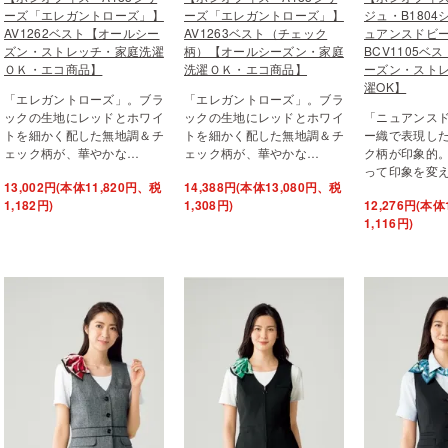
ーズ「エレガントローズ」】
ーズ「エレガントローズ」】
ジュ・B180
AV1262ベスト【オールシー
AV1263ベスト（チェック
ュアンスドビ
ズン・ストレッチ・家庭洗濯
柄）【オールシーズン・家庭
BCV1105ベ
ＯＫ・エコ商品】
洗濯ＯＫ・エコ商品】
ーズン・スト
濯OK】
「エレガントローズ」。ブラ
「エレガントローズ」。ブラ
ックの生地にレッドとホワイ
ックの生地にレッドとホワイ
「ニュアンス
トを細かく配した無地調＆チ
トを細かく配した無地調＆チ
ー織で表現し
ェック柄が、華やかな…
ェック柄が、華やかな…
ク柄が印象的
って印象を変
13,002円(本体11,820円、税
14,388円(本体13,080円、税
1,182円)
1,308円)
12,276円(本体
1,116円)