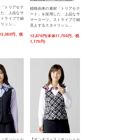
材「トリアセテ
植物由来の素材「トリアセテ
した、上品なサ
ート」を採用した、上品なサ
ストライプで細
マースーツ。ストライプで細
イリッシ…
見えするスタイリッシ…
12,360円、税
12,870円(本体11,700円、税
1,170円)
ス／ボンシェル
【ボンオフィス／ボンシェル